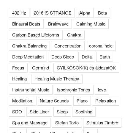
432 Hz
2016 IS STRANGE
Alpha
Beta
Binaural Beats
Brainwave
Calming Music
Carbon Based Lifeforms
Chakra
Chakra Balancing
Concentration
coronal hole
Deep Meditation
Deep Sleep
Delta
Earth
Focus
Germind
GYILKOSOK(K) és áldozatOK
Healing
Healing Music Therapy
Instrumental Music
Isochronic Tones
love
Meditation
Nature Sounds
Piano
Relaxation
SDO
Side Liner
Sleep
Soothing
Spa and Massage
Stefan Torto
Stimulus Timbre