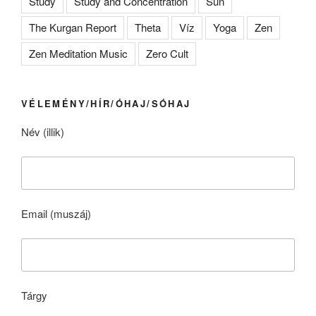
Study
Study and Concentration
Sun
The Kurgan Report
Theta
Víz
Yoga
Zen
Zen Meditation Music
Zero Cult
VÉLEMÉNY/HÍR/ÓHAJ/SÓHAJ
Név (illik)
Email (muszáj)
Tárgy