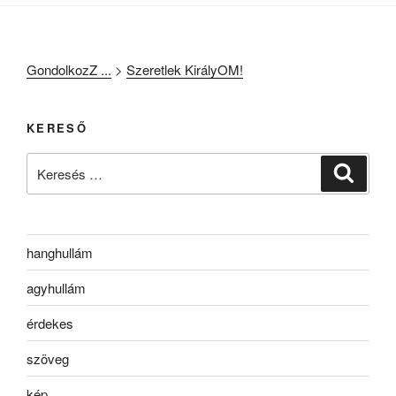
GondolkozZ ...
>
Szeretlek KirályOM!
KERESŐ
Keresés
Keresé
a
következő
kifejezésre:
hanghullám
agyhullám
érdekes
szöveg
kép