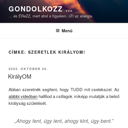
Tartalomhoz
GONDOLKOZZ …
… és ÉReZZ, mert ahol a figyelem, oTt az energia.
Menü
CÍMKE:
SZERETLEK KIRÁLYOM!
BEKÜLDVE:
2022. OKTÓBER 20.
KirályOM
Abban szeretnék segíteni, hogy TUDD mit cselekszel. Az
alábbi videóban
hall6od a csillagok miképp mutatják a belső
királyság születését.
„Ahogy fent, úgy lent, ahogy kint, úgy bent.”