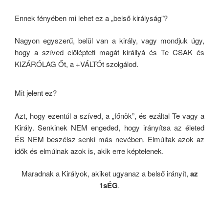
Ennek fényében mi lehet ez a „belső királyság”?
Nagyon egyszerű, belül van a király, vagy mondjuk úgy,
hogy a szíved előlépteti magát királlyá és Te CSAK és
KIZÁRÓLAG Őt, a +VÁLTÓt szolgálod.
Mit jelent ez?
Azt, hogy ezentúl a szíved, a „főnök”, és ezáltal Te vagy a
Király. Senkinek NEM engeded, hogy irányítsa az életed
ÉS NEM beszélsz senki más nevében. Elmúltak azok az
idők és elmúlnak azok is, akik erre képtelenek.
Maradnak a Királyok, akiket ugyanaz a belső irányít,
az
1sÉG
.