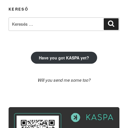
KERESŐ
Keresés
Keresé
a
következő
kifejezésre:
Have you got KASPA yet?
Will you send me some too?