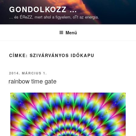
Tartalomhoz
GONDOLKOZZ …
… és ÉReZZ, mert ahol a figyelem, oTt az energia.
Menü
CÍMKE:
SZIVÁRVÁNYOS IDŐKAPU
BEKÜLDVE:
2014. MÁRCIUS 1.
rainbow time gate