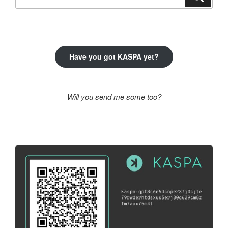
a
következő
kifejezésre:
Have you got KASPA yet?
Will you send me some too?