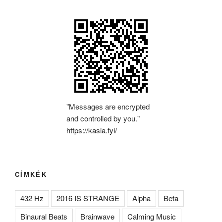
"Messages are encrypted
and controlled by you."
https://kasia.fyi/
CÍMKÉK
432 Hz
2016 IS STRANGE
Alpha
Beta
Binaural Beats
Brainwave
Calming Music