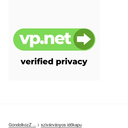
GondolkozZ ...
>
szivárványos időkapu