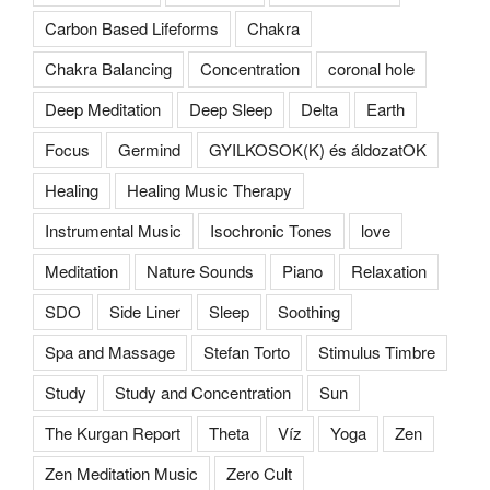
Carbon Based Lifeforms
Chakra
Chakra Balancing
Concentration
coronal hole
Deep Meditation
Deep Sleep
Delta
Earth
Focus
Germind
GYILKOSOK(K) és áldozatOK
Healing
Healing Music Therapy
Instrumental Music
Isochronic Tones
love
Meditation
Nature Sounds
Piano
Relaxation
SDO
Side Liner
Sleep
Soothing
Spa and Massage
Stefan Torto
Stimulus Timbre
Study
Study and Concentration
Sun
The Kurgan Report
Theta
Víz
Yoga
Zen
Zen Meditation Music
Zero Cult