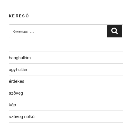
KERESŐ
Keresés
Keresé
a
következő
kifejezésre:
hanghullám
agyhullám
érdekes
szöveg
kép
szöveg nélkül