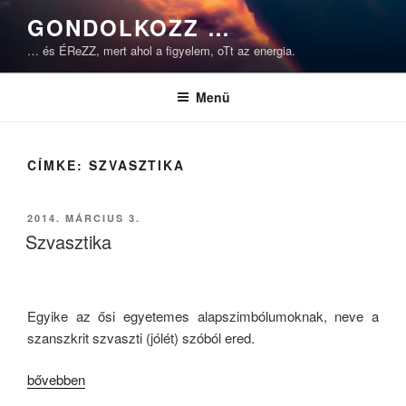
Tartalomhoz
GONDOLKOZZ …
… és ÉReZZ, mert ahol a figyelem, oTt az energia.
Menü
CÍMKE:
SZVASZTIKA
BEKÜLDVE:
2014. MÁRCIUS 3.
Szvasztika
Egyike az ősi egyetemes alapszimbólumoknak, neve a
szanszkrit szvaszti (jólét) szóból ered.
„Szvasztika”
bővebben