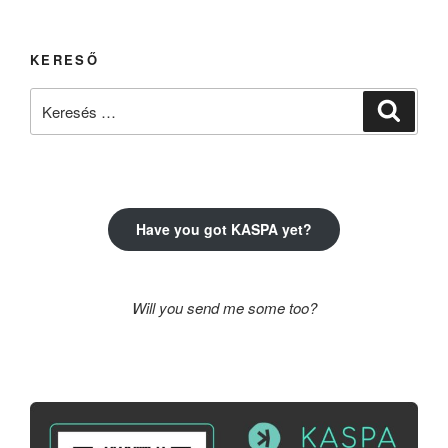
KERESŐ
Keresés
Keresé
a
következő
kifejezésre:
Have you got KASPA yet?
Will you send me some too?