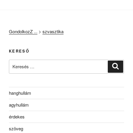
GondolkozZ ...
>
szvasztika
KERESŐ
Keresés
Keresé
a
következő
kifejezésre:
hanghullám
agyhullám
érdekes
szöveg