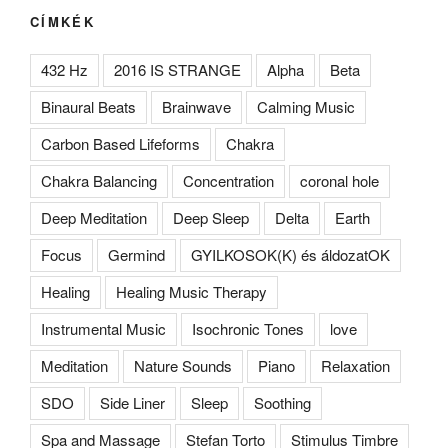
CÍMKÉK
432 Hz
2016 IS STRANGE
Alpha
Beta
Binaural Beats
Brainwave
Calming Music
Carbon Based Lifeforms
Chakra
Chakra Balancing
Concentration
coronal hole
Deep Meditation
Deep Sleep
Delta
Earth
Focus
Germind
GYILKOSOK(K) és áldozatOK
Healing
Healing Music Therapy
Instrumental Music
Isochronic Tones
love
Meditation
Nature Sounds
Piano
Relaxation
SDO
Side Liner
Sleep
Soothing
Spa and Massage
Stefan Torto
Stimulus Timbre