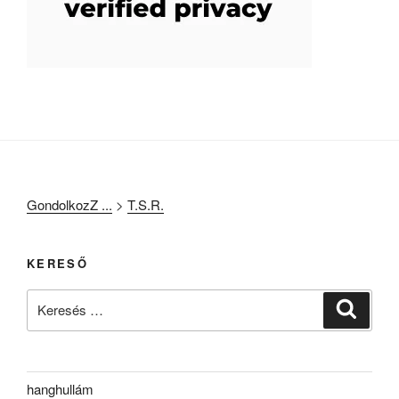
GondolkozZ ...
>
T.S.R.
KERESŐ
Keresés
Keresé
a
következő
kifejezésre:
hanghullám