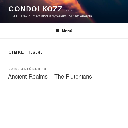
Tartalomhoz
GONDOLKOZZ …
… és ÉReZZ, mert ahol a figyelem, oTt az energia.
Menü
CÍMKE:
T.S.R.
BEKÜLDVE:
2016. OKTÓBER 18.
Ancient Realms – The Plutonians