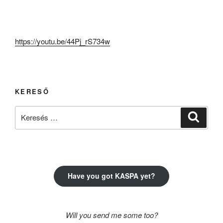
https://youtu.be/44Pj_rS734w
KERESŐ
Keresés
Keresé
a
következő
kifejezésre:
Have you got KASPA yet?
Will you send me some too?