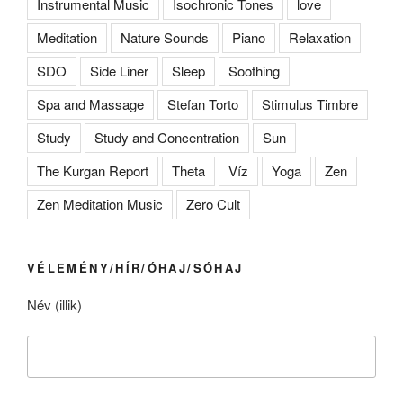
Instrumental Music
Isochronic Tones
love
Meditation
Nature Sounds
Piano
Relaxation
SDO
Side Liner
Sleep
Soothing
Spa and Massage
Stefan Torto
Stimulus Timbre
Study
Study and Concentration
Sun
The Kurgan Report
Theta
Víz
Yoga
Zen
Zen Meditation Music
Zero Cult
VÉLEMÉNY/HÍR/ÓHAJ/SÓHAJ
Név (illik)