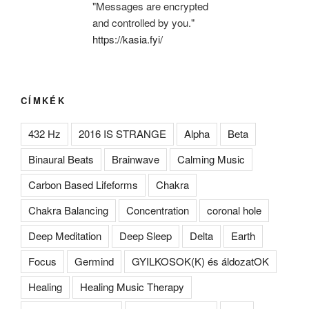
"Messages are encrypted
and controlled by you."
https://kasia.fyi/
CÍMKÉK
432 Hz
2016 IS STRANGE
Alpha
Beta
Binaural Beats
Brainwave
Calming Music
Carbon Based Lifeforms
Chakra
Chakra Balancing
Concentration
coronal hole
Deep Meditation
Deep Sleep
Delta
Earth
Focus
Germind
GYILKOSOK(K) és áldozatOK
Healing
Healing Music Therapy