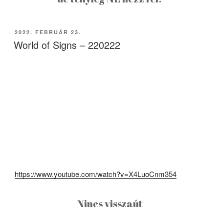
BEKÜLDVE:
2022. FEBRUÁR 23.
World of Signs – 220222
https://www.youtube.com/watch?v=X4LuoCnm354
Nincs visszaút