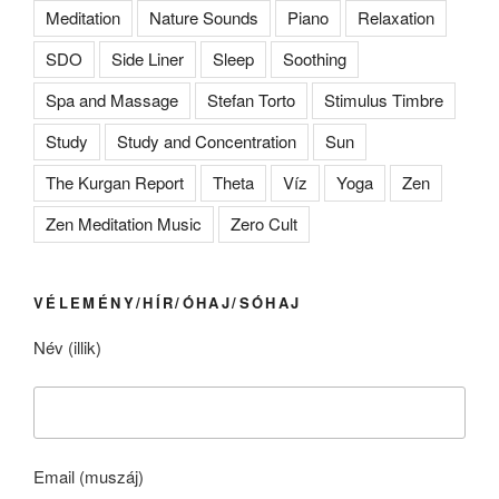
Meditation
Nature Sounds
Piano
Relaxation
SDO
Side Liner
Sleep
Soothing
Spa and Massage
Stefan Torto
Stimulus Timbre
Study
Study and Concentration
Sun
The Kurgan Report
Theta
Víz
Yoga
Zen
Zen Meditation Music
Zero Cult
VÉLEMÉNY/HÍR/ÓHAJ/SÓHAJ
Név (illik)
Email (muszáj)