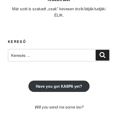
Már szét is szakadt „csak” kevesen érzik/látják/tudják/
ÉLIK.
KERESŐ
Keresés
Keresé
a
következő
kifejezésre:
Have you got KASPA yet?
Will you send me some too?