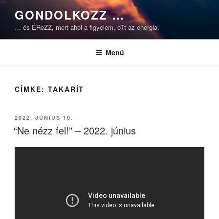
Tartalomhoz
GONDOLKOZZ …
… és ÉReZZ, mert ahol a figyelem, oTt az energia.
Menü
CÍMKE:
TAKARÍT
BEKÜLDVE:
2022. JÚNIUS 10.
“Ne nézz fel!” – 2022. június