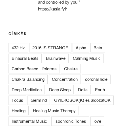
and controlled by you."
https://kasia.fyi/
CÍMKÉK
432 Hz
2016 IS STRANGE
Alpha
Beta
Binaural Beats
Brainwave
Calming Music
Carbon Based Lifeforms
Chakra
Chakra Balancing
Concentration
coronal hole
Deep Meditation
Deep Sleep
Delta
Earth
Focus
Germind
GYILKOSOK(K) és áldozatOK
Healing
Healing Music Therapy
Instrumental Music
Isochronic Tones
love