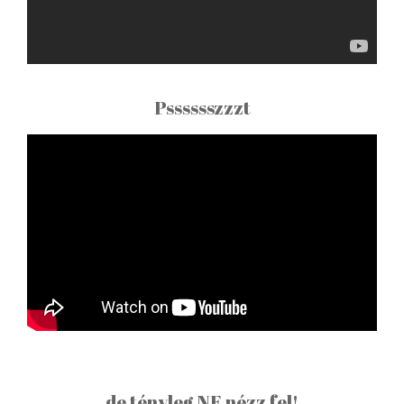
Psssssszzzt
de tényleg NE nézz fel!