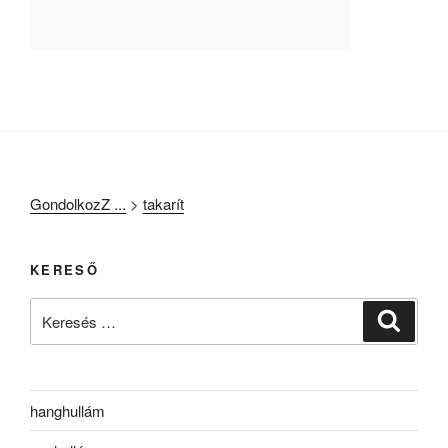
GondolkozZ ...
>
takarít
KERESŐ
Keresés
Keresé
a
következő
kifejezésre:
hanghullám