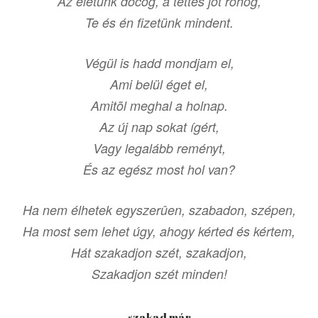
Az életünk döcög, a tettes jót röhög,
Te és én fizetünk mindent.
Végül is hadd mondjam el,
Ami belül éget el,
Amitõl meghal a holnap.
Az új nap sokat ígért,
Vagy legalább reményt,
És az egész most hol van?
Ha nem élhetek egyszerûen, szabadon, szépen,
Ha most sem lehet úgy, ahogy kérted és kértem,
Hát szakadjon szét, szakadjon,
Szakadjon szét minden!
szakad már