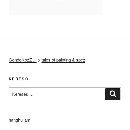
GondolkozZ ...
>
tales of painting & spcz
KERESŐ
Keresés
Keresé
a
következő
kifejezésre:
hanghullám