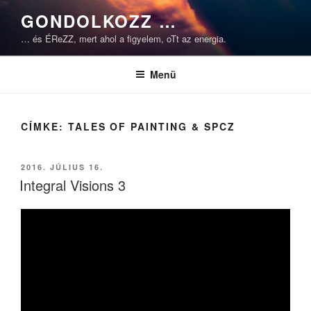
Tartalomhoz
GONDOLKOZZ …
… és ÉReZZ, mert ahol a figyelem, oTt az energia.
Menü
CÍMKE:
TALES OF PAINTING & SPCZ
BEKÜLDVE:
2016. JÚLIUS 16.
Integral Visions 3