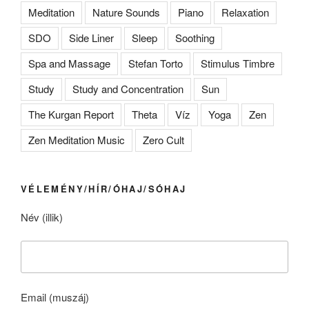
Meditation
Nature Sounds
Piano
Relaxation
SDO
Side Liner
Sleep
Soothing
Spa and Massage
Stefan Torto
Stimulus Timbre
Study
Study and Concentration
Sun
The Kurgan Report
Theta
Víz
Yoga
Zen
Zen Meditation Music
Zero Cult
VÉLEMÉNY/HÍR/ÓHAJ/SÓHAJ
Név (illik)
Email (muszáj)