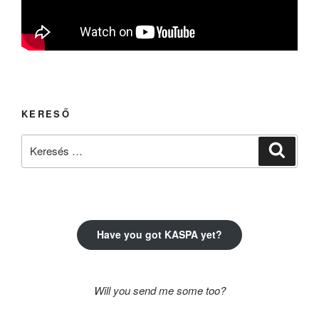
KERESŐ
Keresés
Keresé
a
következő
kifejezésre:
Have you got KASPA yet?
Will you send me some too?