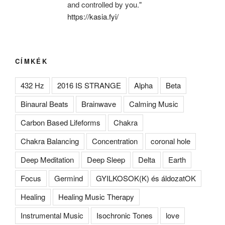
and controlled by you."
https://kasia.fyi/
CÍMKÉK
432 Hz
2016 IS STRANGE
Alpha
Beta
Binaural Beats
Brainwave
Calming Music
Carbon Based Lifeforms
Chakra
Chakra Balancing
Concentration
coronal hole
Deep Meditation
Deep Sleep
Delta
Earth
Focus
Germind
GYILKOSOK(K) és áldozatOK
Healing
Healing Music Therapy
Instrumental Music
Isochronic Tones
love