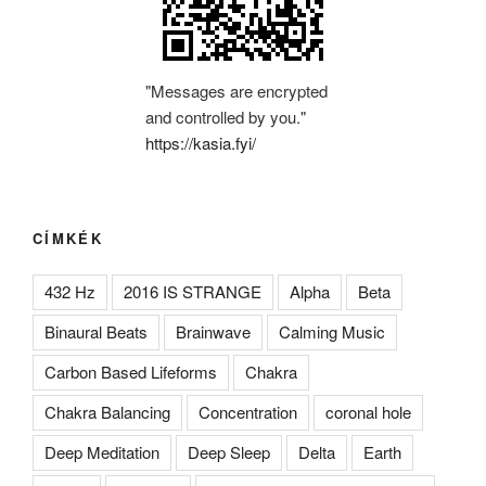
"Messages are encrypted
and controlled by you."
https://kasia.fyi/
CÍMKÉK
432 Hz
2016 IS STRANGE
Alpha
Beta
Binaural Beats
Brainwave
Calming Music
Carbon Based Lifeforms
Chakra
Chakra Balancing
Concentration
coronal hole
Deep Meditation
Deep Sleep
Delta
Earth