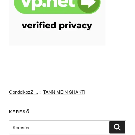
GondolkozZ ...
>
TANN MEIN SHAKTI
KERESŐ
Keresés
Keresé
a