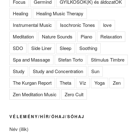
Focus
Germind
GYILKOSOK(K) és áldozatOK
Healing
Healing Music Therapy
Instrumental Music
Isochronic Tones
love
Meditation
Nature Sounds
Piano
Relaxation
SDO
Side Liner
Sleep
Soothing
Spa and Massage
Stefan Torto
Stimulus Timbre
Study
Study and Concentration
Sun
The Kurgan Report
Theta
Víz
Yoga
Zen
Zen Meditation Music
Zero Cult
VÉLEMÉNY/HÍR/ÓHAJ/SÓHAJ
Név (illik)