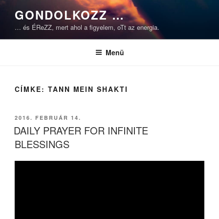
Tartalomhoz
GONDOLKOZZ …
… és ÉReZZ, mert ahol a figyelem, oTt az energia.
Menü
CÍMKE:
TANN MEIN SHAKTI
BEKÜLDVE:
2016. FEBRUÁR 14.
DAILY PRAYER FOR INFINITE
BLESSINGS