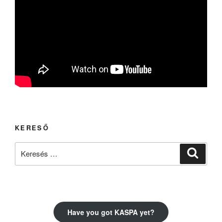
KERESŐ
Keresés
Keresé
a
következő
kifejezésre:
Have you got KASPA yet?