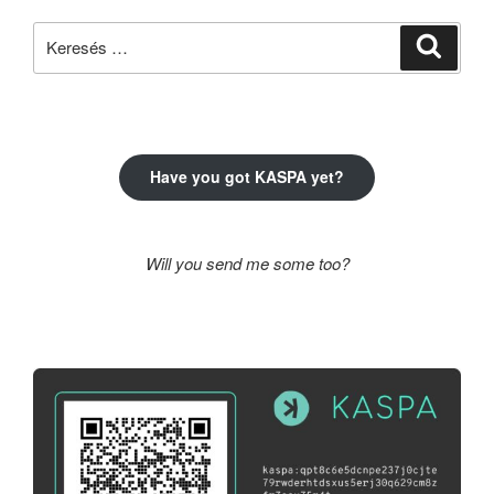
Keresés
Keresé
a
következő
kifejezésre:
Have you got KASPA yet?
Will you send me some too?