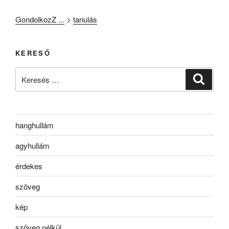
GondolkozZ ...
>
tanulás
KERESŐ
Keresés
Keresé
a
következő
kifejezésre:
hanghullám
agyhullám
érdekes
szöveg
kép
szöveg nélkül