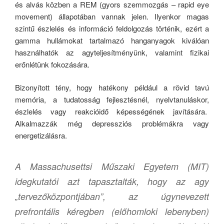
és alvás közben a REM (gyors szemmozgás – rapid eye
movement) állapotában vannak jelen. Ilyenkor magas
szintű észlelés és információ feldolgozás történik, ezért a
gamma hullámokat tartalmazó hanganyagok kiválóan
használhatók az agyteljesítményünk, valamint fizikai
erőnlétünk fokozására.
Bizonyított tény, hogy hatékony például a rövid tavú
memória, a tudatosság fejlesztésnél, nyelvtanuláskor,
észlelés vagy reakcióidő képességének javítására.
Alkalmazzák még depressziós problémákra vagy
energetizálásra.
A Massachusettsi Műszaki Egyetem (MIT)
idegkutatói azt tapasztalták, hogy az agy
„tervezőközpontjában”, az úgynevezett
prefrontális kéregben (előhomloki lebenyben)