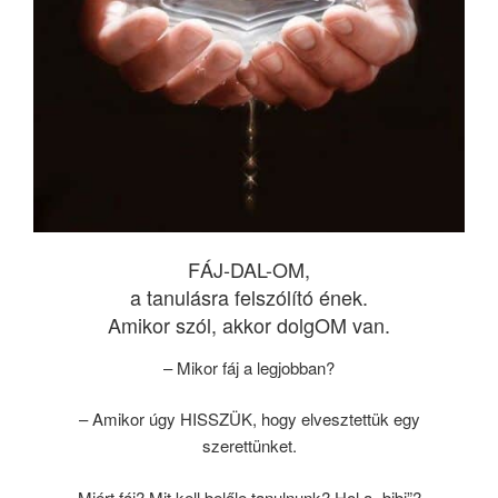
FÁJ-DAL-OM,
a tanulásra felszólító ének.
Amikor szól, akkor dolgOM van.
– Mikor fáj a legjobban?
– Amikor úgy HISSZÜK, hogy elvesztettük egy
szerettünket.
Miért fáj? Mit kell belőle tanulnunk? Hol a „bibi”?