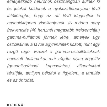
elhelyezkedő neuronok összhangban sülnek ki
és jeleket küldenek a nyakszirtlebenyben lévő
látókéregbe, hogy az ott lévő idegsejtek is
hasonlóképpen viselkedjenek. Ily módon nagy
frekvenciás (40 hertznél magasabb frekvenciájú)
gamma-hullámok jönnek létre, amelyek úgy
oszcillálnak a távoli agyterületek között, mint egy
rezgő rugó. Ezeket a gamma-oszcillációknak
nevezett hullámokat már régóta olyan kognitív
(gondolkodással kapcsolatos) állapotokkal
társítják, amilyen például a figyelem, a tanulás
és az öntudat.
KERESŐ