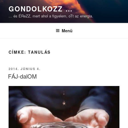
Tartalomhoz
GONDOLKOZZ …
… és ÉReZZ, mert ahol a figyelem, oTt az energia.
Menü
CÍMKE:
TANULÁS
BEKÜLDVE:
2014. JÚNIUS 4.
FÁJ-dalOM