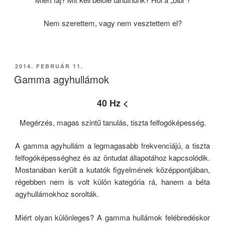
Nem szerettem, vagy nem vesztettem el?
BEKÜLDVE:
2014. FEBRUÁR 11.
Gamma agyhullámok
40 Hz <
Megérzés, magas szintű tanulás, tiszta felfogóképesség.
A gamma agyhullám a legmagasabb frekvenciájú, a tiszta
felfogóképességhez és az öntudat állapotához kapcsolódik.
Mostanában került a kutatók figyelmének középpontjában,
régebben nem is volt külön kategória rá, hanem a béta
agyhullámokhoz sorolták.
Miért olyan különleges? A gamma hullámok felébredéskor