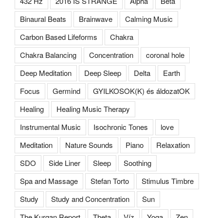
432 Hz
2016 IS STRANGE
Alpha
Beta
Binaural Beats
Brainwave
Calming Music
Carbon Based Lifeforms
Chakra
Chakra Balancing
Concentration
coronal hole
Deep Meditation
Deep Sleep
Delta
Earth
Focus
Germind
GYILKOSOK(K) és áldozatOK
Healing
Healing Music Therapy
Instrumental Music
Isochronic Tones
love
Meditation
Nature Sounds
Piano
Relaxation
SDO
Side Liner
Sleep
Soothing
Spa and Massage
Stefan Torto
Stimulus Timbre
Study
Study and Concentration
Sun
The Kurgan Report
Theta
Víz
Yoga
Zen