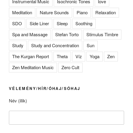
Instrumental Music
Isochronic Tones
love
Meditation
Nature Sounds
Piano
Relaxation
SDO
Side Liner
Sleep
Soothing
Spa and Massage
Stefan Torto
Stimulus Timbre
Study
Study and Concentration
Sun
The Kurgan Report
Theta
Víz
Yoga
Zen
Zen Meditation Music
Zero Cult
VÉLEMÉNY/HÍR/ÓHAJ/SÓHAJ
Név (illik)