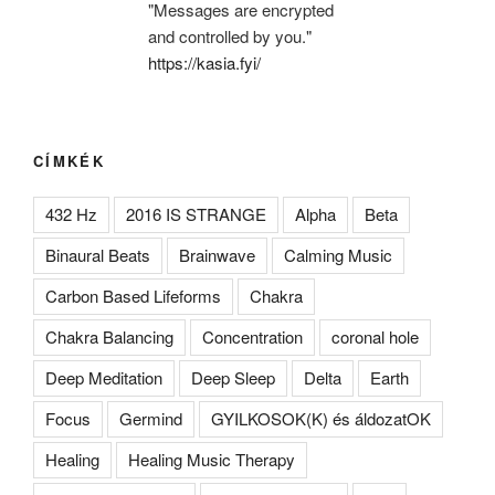
"Messages are encrypted
and controlled by you."
https://kasia.fyi/
CÍMKÉK
432 Hz
2016 IS STRANGE
Alpha
Beta
Binaural Beats
Brainwave
Calming Music
Carbon Based Lifeforms
Chakra
Chakra Balancing
Concentration
coronal hole
Deep Meditation
Deep Sleep
Delta
Earth
Focus
Germind
GYILKOSOK(K) és áldozatOK
Healing
Healing Music Therapy