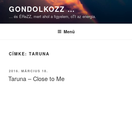
Tartalomhoz
GONDOLKOZZ …
… és ÉReZZ, mert ahol a figyelem, oTt az energia.
Menü
CÍMKE:
TARUNA
BEKÜLDVE:
2016. MÁRCIUS 18.
Taruna – Close to Me