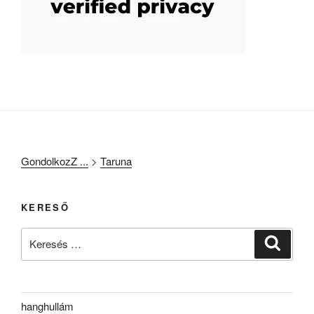
GondolkozZ ...
>
Taruna
KERESŐ
Keresés
Keresé
a
következő
kifejezésre:
hanghullám