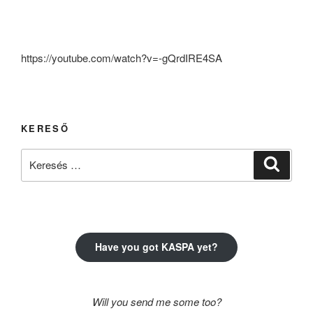
https://youtube.com/watch?v=-gQrdIRE4SA
KERESŐ
Keresés
Keresé
a
következő
kifejezésre:
Have you got KASPA yet?
Will you send me some too?