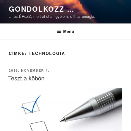
Tartalomhoz
GONDOLKOZZ …
… és ÉReZZ, mert ahol a figyelem, oTt az energia.
Menü
CÍMKE:
TECHNOLÓGIA
BEKÜLDVE:
2018. NOVEMBER 4.
Teszt a köbön