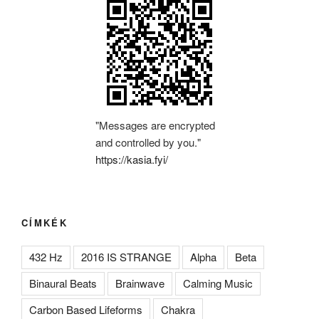
"Messages are encrypted
and controlled by you."
https://kasia.fyi/
CÍMKÉK
432 Hz
2016 IS STRANGE
Alpha
Beta
Binaural Beats
Brainwave
Calming Music
Carbon Based Lifeforms
Chakra