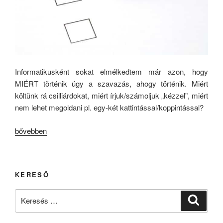
Informatikusként sokat elmélkedtem már azon, hogy
MIÉRT történik úgy a szavazás, ahogy történik. Miért
költünk rá csilliárdokat, miért írjuk/számoljuk „kézzel”, miért
nem lehet megoldani pl. egy-két kattintással/koppintással?
„Teszt
bővebben
a
köbön”
KERESŐ
Keresés
Keresé
a
következő