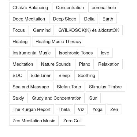
Chakra Balancing
Concentration
coronal hole
Deep Meditation
Deep Sleep
Delta
Earth
Focus
Germind
GYILKOSOK(K) és áldozatOK
Healing
Healing Music Therapy
Instrumental Music
Isochronic Tones
love
Meditation
Nature Sounds
Piano
Relaxation
SDO
Side Liner
Sleep
Soothing
Spa and Massage
Stefan Torto
Stimulus Timbre
Study
Study and Concentration
Sun
The Kurgan Report
Theta
Víz
Yoga
Zen
Zen Meditation Music
Zero Cult