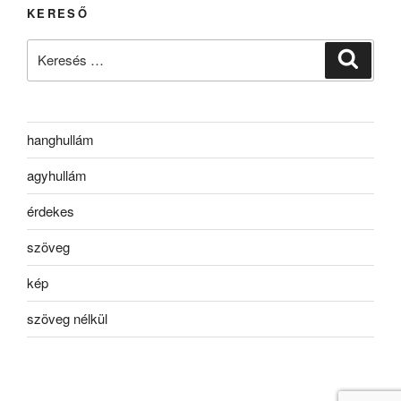
KERESŐ
Keresés
Keresé
a
következő
kifejezésre:
hanghullám
agyhullám
érdekes
szöveg
kép
szöveg nélkül