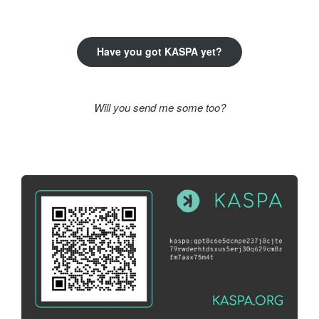
kifejezésre:
Have you got KASPA yet?
Will you send me some too?