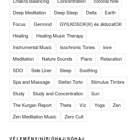
Chakra Balancing
Concentration
coronal hole
Deep Meditation
Deep Sleep
Delta
Earth
Focus
Germind
GYILKOSOK(K) és áldozatOK
Healing
Healing Music Therapy
Instrumental Music
Isochronic Tones
love
Meditation
Nature Sounds
Piano
Relaxation
SDO
Side Liner
Sleep
Soothing
Spa and Massage
Stefan Torto
Stimulus Timbre
Study
Study and Concentration
Sun
The Kurgan Report
Theta
Víz
Yoga
Zen
Zen Meditation Music
Zero Cult
VÉLEMÉNY/HÍR/ÓHAJ/SÓHAJ