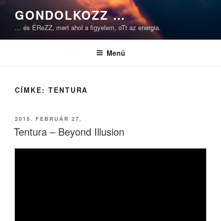
Tartalomhoz
GONDOLKOZZ …
… és ÉReZZ, mert ahol a figyelem, oTt az energia.
Menü
CÍMKE:
TENTURA
BEKÜLDVE:
2015. FEBRUÁR 27.
Tentura – Beyond Illusion