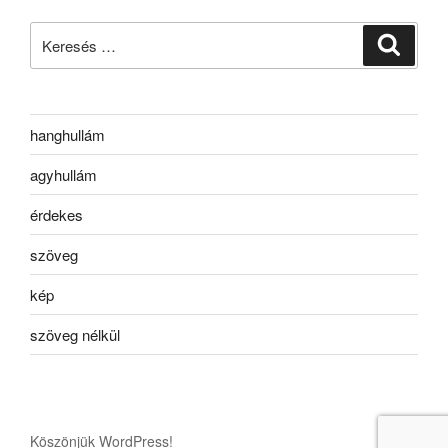
Keresés
Keresé
a
következő
kifejezésre:
hanghullám
agyhullám
érdekes
szöveg
kép
szöveg nélkül
Köszönjük WordPress!