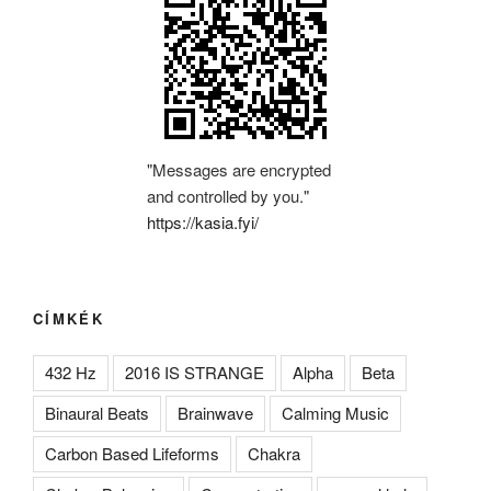
"Messages are encrypted
and controlled by you."
https://kasia.fyi/
CÍMKÉK
432 Hz
2016 IS STRANGE
Alpha
Beta
Binaural Beats
Brainwave
Calming Music
Carbon Based Lifeforms
Chakra