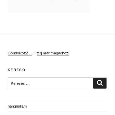
GondolkozZ ...
>
térj már magadhoz!
KERESŐ
Keresés
Keresé
a
következő
kifejezésre:
hanghullám