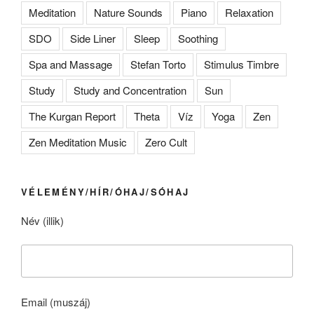
Meditation
Nature Sounds
Piano
Relaxation
SDO
Side Liner
Sleep
Soothing
Spa and Massage
Stefan Torto
Stimulus Timbre
Study
Study and Concentration
Sun
The Kurgan Report
Theta
Víz
Yoga
Zen
Zen Meditation Music
Zero Cult
VÉLEMÉNY/HÍR/ÓHAJ/SÓHAJ
Név (illik)
Email (muszáj)