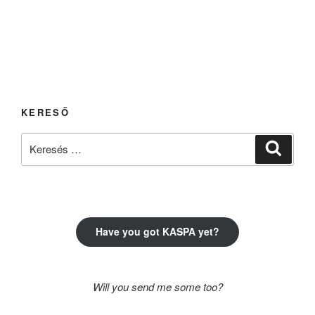
KERESŐ
Keresés
Keresé
a
következő
kifejezésre:
Have you got KASPA yet?
Will you send me some too?