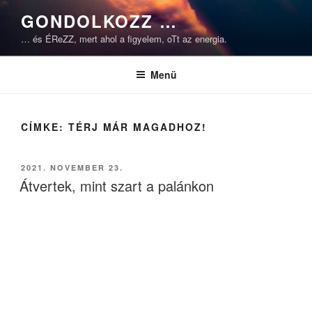
Tartalomhoz
GONDOLKOZZ …
… és ÉReZZ, mert ahol a figyelem, oTt az energia.
Menü
CÍMKE:
TÉRJ MÁR MAGADHOZ!
BEKÜLDVE:
2021. NOVEMBER 23.
Átvertek, mint szart a palánkon