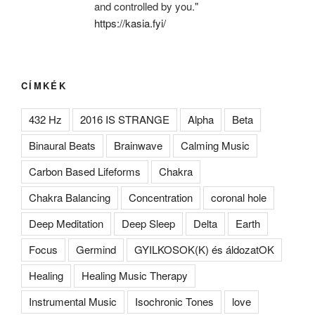
and controlled by you."
https://kasia.fyi/
CÍMKÉK
432 Hz
2016 IS STRANGE
Alpha
Beta
Binaural Beats
Brainwave
Calming Music
Carbon Based Lifeforms
Chakra
Chakra Balancing
Concentration
coronal hole
Deep Meditation
Deep Sleep
Delta
Earth
Focus
Germind
GYILKOSOK(K) és áldozatOK
Healing
Healing Music Therapy
Instrumental Music
Isochronic Tones
love