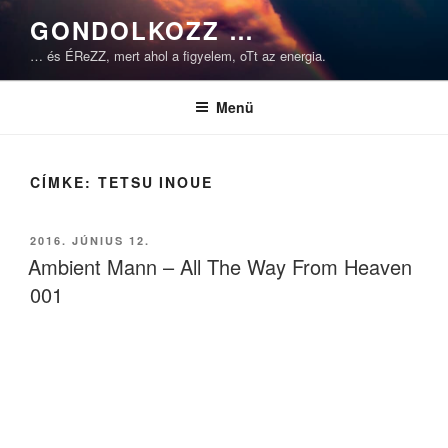
Tartalomhoz
GONDOLKOZZ …
… és ÉReZZ, mert ahol a figyelem, oTt az energia.
Menü
CÍMKE:
TETSU INOUE
BEKÜLDVE:
2016. JÚNIUS 12.
Ambient Mann – All The Way From Heaven
001