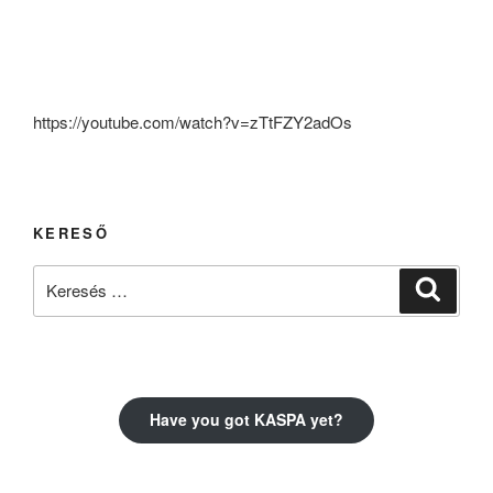
https://youtube.com/watch?v=zTtFZY2adOs
KERESŐ
Keresés
Keresé
a
következő
kifejezésre:
Have you got KASPA yet?