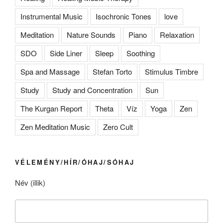
Instrumental Music
Isochronic Tones
love
Meditation
Nature Sounds
Piano
Relaxation
SDO
Side Liner
Sleep
Soothing
Spa and Massage
Stefan Torto
Stimulus Timbre
Study
Study and Concentration
Sun
The Kurgan Report
Theta
Víz
Yoga
Zen
Zen Meditation Music
Zero Cult
VÉLEMÉNY/HÍR/ÓHAJ/SÓHAJ
Név (illik)