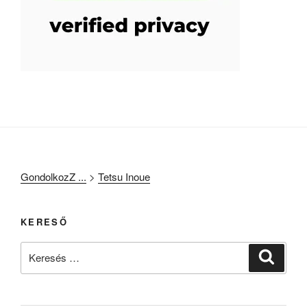
GondolkozZ ...
>
Tetsu Inoue
KERESŐ
Keresés
Keresé
a
következő
kifejezésre: