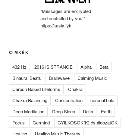
"Messages are encrypted
and controlled by you."
https://kasia.fyi/
CÍMKÉK
432 Hz
2016 IS STRANGE
Alpha
Beta
Binaural Beats
Brainwave
Calming Music
Carbon Based Lifeforms
Chakra
Chakra Balancing
Concentration
coronal hole
Deep Meditation
Deep Sleep
Delta
Earth
Focus
Germind
GYILKOSOK(K) és áldozatOK
Healing
Healing Music Therapy