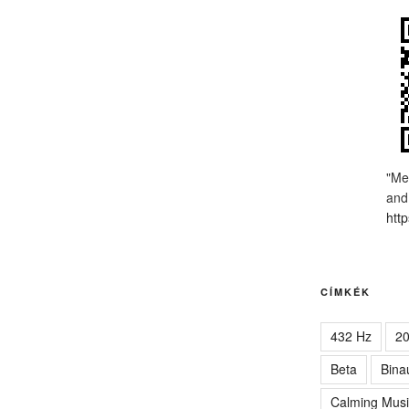
"Me
and
http
CÍMKÉK
432 Hz
2
Beta
Bina
Calming Musi