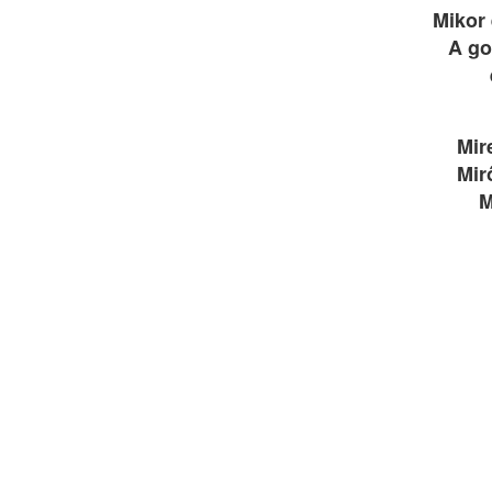
Mikor 
A go
Mir
Mir
M