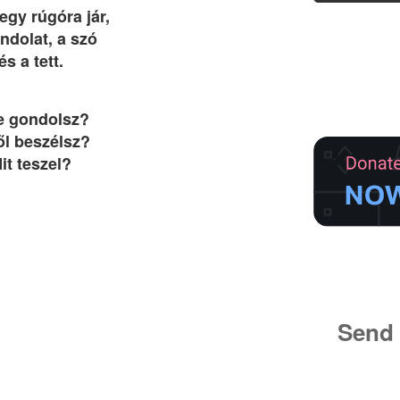
egy rúgóra jár,
ndolat, a szó
és a tett.
e gondolsz?
ől beszélsz?
it teszel?
Send 