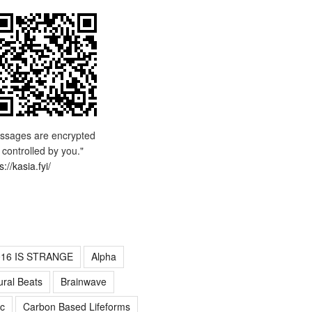
ssages are encrypted
 controlled by you."
s://kasia.fyi/
016 IS STRANGE
Alpha
ural Beats
Brainwave
c
Carbon Based Lifeforms