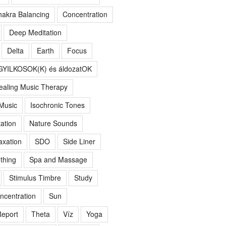
akra Balancing
Concentration
Deep Meditation
Delta
Earth
Focus
GYILKOSOK(K) és áldozatOK
ealing Music Therapy
 Music
Isochronic Tones
ation
Nature Sounds
axation
SDO
Side Liner
thing
Spa and Massage
Stimulus Timbre
Study
ncentration
Sun
eport
Theta
Víz
Yoga