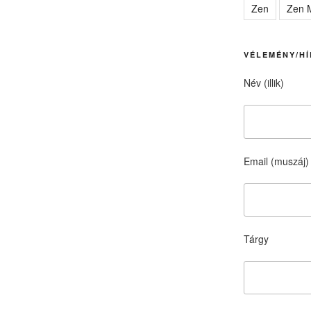
Zen
Zen M
VÉLEMÉNY/HÍ
Név (illik)
Email (muszáj)
Tárgy