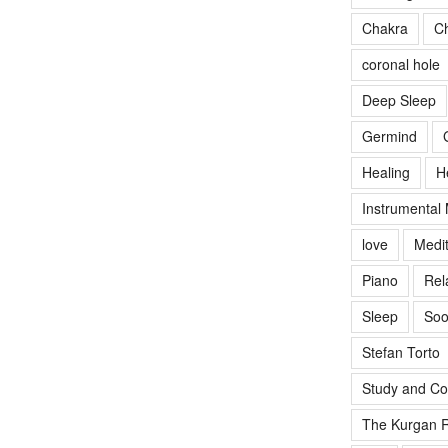
Chakra
Ch
coronal hole
Deep Sleep
Germind
Healing
H
Instrumental
love
Medit
Piano
Rel
Sleep
Soo
Stefan Torto
Study and Co
The Kurgan R