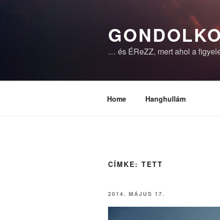
Tartalomhoz
GONDOLKO
… és ÉReZZ, mert ahol a figyele
Home
Hanghullám
CÍMKE:
TETT
BEKÜLDVE:
2014. MÁJUS 17.