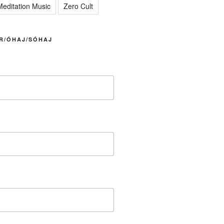
editation Music
Zero Cult
R/ÓHAJ/SÓHAJ