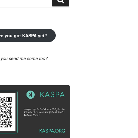
ve you got KASPA yet?
l you send me some too?