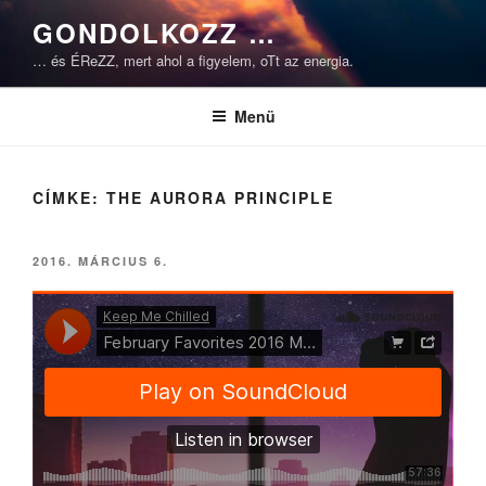
Tartalomhoz
GONDOLKOZZ …
… és ÉReZZ, mert ahol a figyelem, oTt az energia.
Menü
CÍMKE:
THE AURORA PRINCIPLE
BEKÜLDVE:
2016. MÁRCIUS 6.