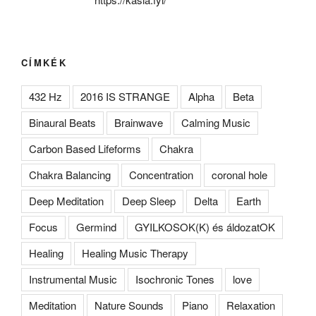
CÍMKÉK
432 Hz
2016 IS STRANGE
Alpha
Beta
Binaural Beats
Brainwave
Calming Music
Carbon Based Lifeforms
Chakra
Chakra Balancing
Concentration
coronal hole
Deep Meditation
Deep Sleep
Delta
Earth
Focus
Germind
GYILKOSOK(K) és áldozatOK
Healing
Healing Music Therapy
Instrumental Music
Isochronic Tones
love
Meditation
Nature Sounds
Piano
Relaxation