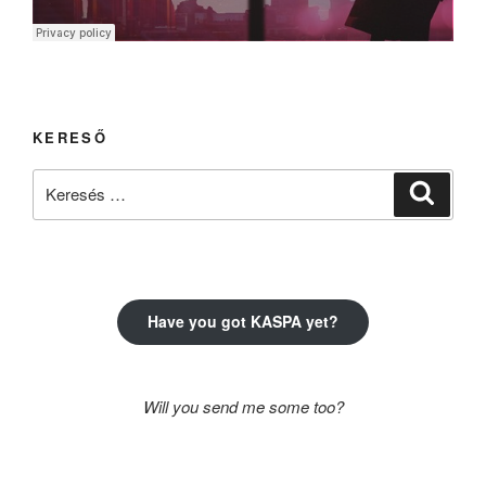
KERESŐ
Keresés
Keresé
a
következő
kifejezésre:
Have you got KASPA yet?
Will you send me some too?