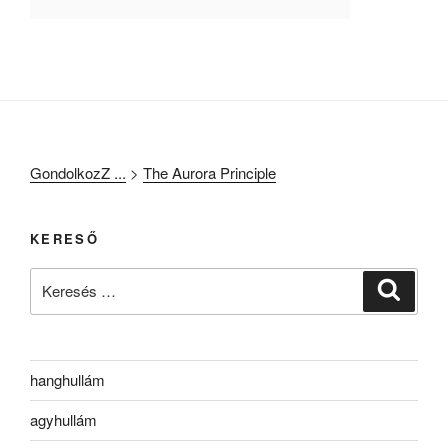
GondolkozZ ...
>
The Aurora Principle
KERESŐ
Keresés
Keresé
a
következő
kifejezésre:
hanghullám
agyhullám