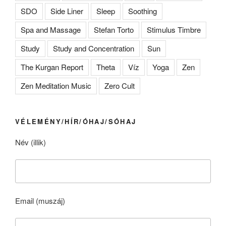
SDO
Side Liner
Sleep
Soothing
Spa and Massage
Stefan Torto
Stimulus Timbre
Study
Study and Concentration
Sun
The Kurgan Report
Theta
Víz
Yoga
Zen
Zen Meditation Music
Zero Cult
VÉLEMÉNY/HÍR/ÓHAJ/SÓHAJ
Név (illik)
Email (muszáj)