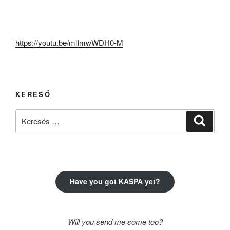
https://youtu.be/mlImwWDH0-M
KERESŐ
Keresés
Keresé
a
következő
kifejezésre:
Have you got KASPA yet?
Will you send me some too?