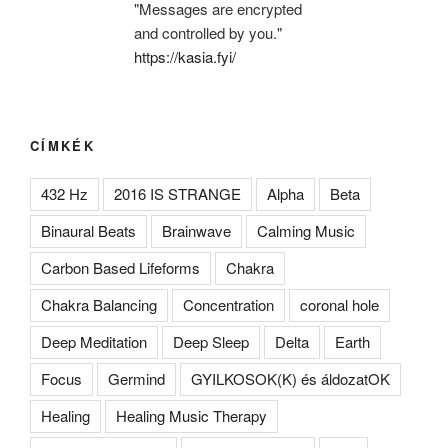
"Messages are encrypted
and controlled by you."
https://kasia.fyi/
CÍMKÉK
432 Hz
2016 IS STRANGE
Alpha
Beta
Binaural Beats
Brainwave
Calming Music
Carbon Based Lifeforms
Chakra
Chakra Balancing
Concentration
coronal hole
Deep Meditation
Deep Sleep
Delta
Earth
Focus
Germind
GYILKOSOK(K) és áldozatOK
Healing
Healing Music Therapy