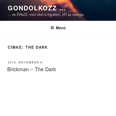
Tartalomhoz
GONDOLKOZZ …
… és ÉReZZ, mert ahol a figyelem, oTt az energia.
Menü
CÍMKE:
THE DARK
BEKÜLDVE:
2016. NOVEMBER 8.
Brickman – The Dark