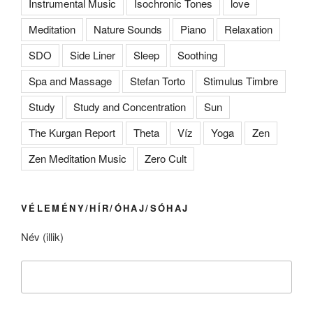
Instrumental Music
Isochronic Tones
love
Meditation
Nature Sounds
Piano
Relaxation
SDO
Side Liner
Sleep
Soothing
Spa and Massage
Stefan Torto
Stimulus Timbre
Study
Study and Concentration
Sun
The Kurgan Report
Theta
Víz
Yoga
Zen
Zen Meditation Music
Zero Cult
VÉLEMÉNY/HÍR/ÓHAJ/SÓHAJ
Név (illik)