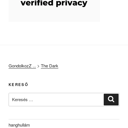
GondolkozZ ...
>
The Dark
KERESŐ
Keresés
Keresé
a
következő
kifejezésre:
hanghullám