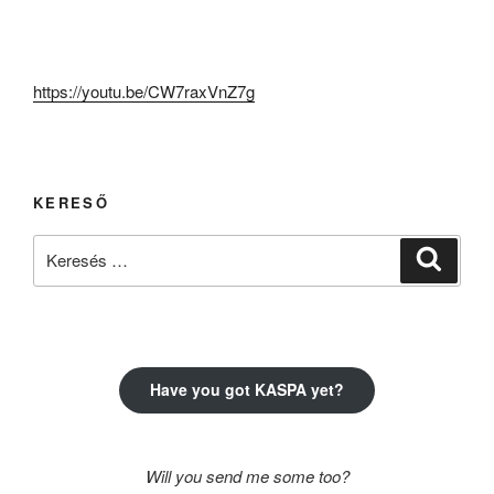
https://youtu.be/CW7raxVnZ7g
KERESŐ
Keresés
Keresé
a
következő
kifejezésre:
Have you got KASPA yet?
Will you send me some too?