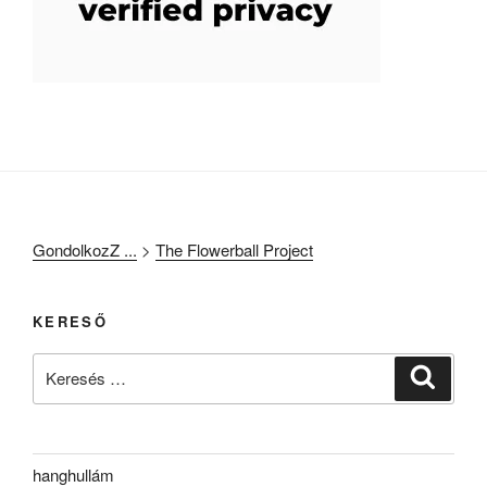
GondolkozZ ...
>
The Flowerball Project
KERESŐ
Keresés
Keresé
a
következő
kifejezésre:
hanghullám