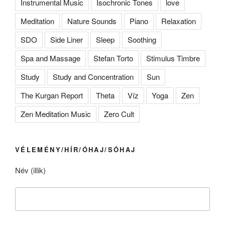
Instrumental Music
Isochronic Tones
love
Meditation
Nature Sounds
Piano
Relaxation
SDO
Side Liner
Sleep
Soothing
Spa and Massage
Stefan Torto
Stimulus Timbre
Study
Study and Concentration
Sun
The Kurgan Report
Theta
Víz
Yoga
Zen
Zen Meditation Music
Zero Cult
VÉLEMÉNY/HÍR/ÓHAJ/SÓHAJ
Név (illik)