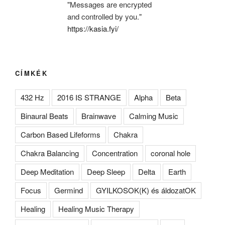
"Messages are encrypted
and controlled by you."
https://kasia.fyi/
CÍMKÉK
432 Hz
2016 IS STRANGE
Alpha
Beta
Binaural Beats
Brainwave
Calming Music
Carbon Based Lifeforms
Chakra
Chakra Balancing
Concentration
coronal hole
Deep Meditation
Deep Sleep
Delta
Earth
Focus
Germind
GYILKOSOK(K) és áldozatOK
Healing
Healing Music Therapy