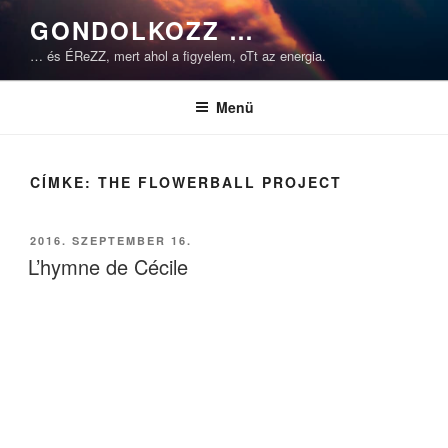
Tartalomhoz
GONDOLKOZZ …
… és ÉReZZ, mert ahol a figyelem, oTt az energia.
Menü
CÍMKE:
THE FLOWERBALL PROJECT
BEKÜLDVE:
2016. SZEPTEMBER 16.
L’hymne de Cécile