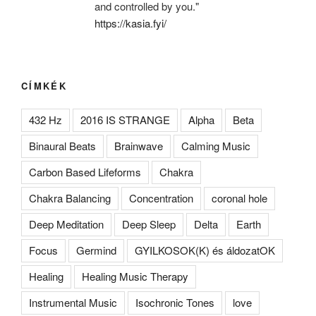
and controlled by you."
https://kasia.fyi/
CÍMKÉK
432 Hz
2016 IS STRANGE
Alpha
Beta
Binaural Beats
Brainwave
Calming Music
Carbon Based Lifeforms
Chakra
Chakra Balancing
Concentration
coronal hole
Deep Meditation
Deep Sleep
Delta
Earth
Focus
Germind
GYILKOSOK(K) és áldozatOK
Healing
Healing Music Therapy
Instrumental Music
Isochronic Tones
love