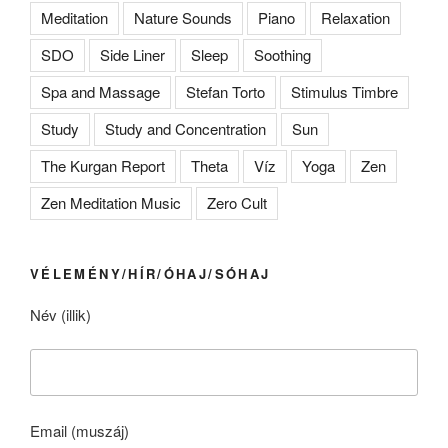
Meditation
Nature Sounds
Piano
Relaxation
SDO
Side Liner
Sleep
Soothing
Spa and Massage
Stefan Torto
Stimulus Timbre
Study
Study and Concentration
Sun
The Kurgan Report
Theta
Víz
Yoga
Zen
Zen Meditation Music
Zero Cult
VÉLEMÉNY/HÍR/ÓHAJ/SÓHAJ
Név (illik)
Email (muszáj)