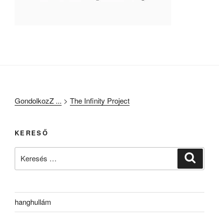
GondolkozZ ...
>
The Infinity Project
KERESŐ
Keresés
Keresé
a
következő
kifejezésre:
hanghullám