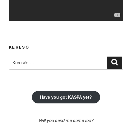
KERESŐ
Keresés
Keresé
a
következő
kifejezésre:
Have you got KASPA yet?
Will you send me some too?