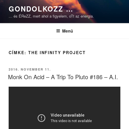
Tartalomhoz
GONDOLKOZZ …
… és ÉReZZ, mert ahol a figyelem, oTt az energia.
Menü
CÍMKE:
THE INFINITY PROJECT
BEKÜLDVE:
2016. NOVEMBER 11.
Monk On Acid – A Trip To Pluto #186 – A.I.