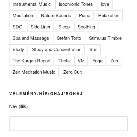
Instrumental Music
Isochronic Tones
love
Meditation
Nature Sounds
Piano
Relaxation
SDO
Side Liner
Sleep
Soothing
Spa and Massage
Stefan Torto
Stimulus Timbre
Study
Study and Concentration
Sun
The Kurgan Report
Theta
Víz
Yoga
Zen
Zen Meditation Music
Zero Cult
VÉLEMÉNY/HÍR/ÓHAJ/SÓHAJ
Név (illik)