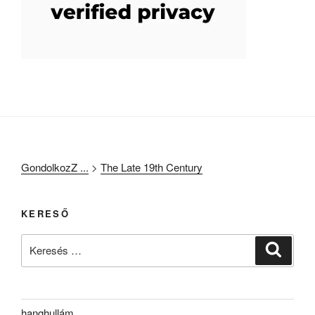
GondolkozZ ...
>
The Late 19th Century
KERESŐ
Keresés
Keresé
a
következő
kifejezésre:
hanghullám