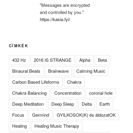
"Messages are encrypted
and controlled by you."
https://kasia.fyi/
CÍMKÉK
432 Hz
2016 IS STRANGE
Alpha
Beta
Binaural Beats
Brainwave
Calming Music
Carbon Based Lifeforms
Chakra
Chakra Balancing
Concentration
coronal hole
Deep Meditation
Deep Sleep
Delta
Earth
Focus
Germind
GYILKOSOK(K) és áldozatOK
Healing
Healing Music Therapy