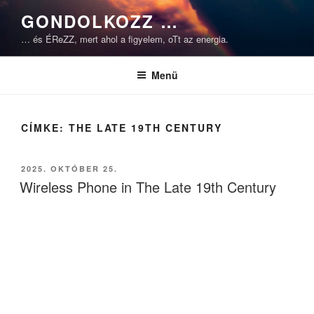
Tartalomhoz
GONDOLKOZZ …
… és ÉReZZ, mert ahol a figyelem, oTt az energia.
Menü
CÍMKE:
THE LATE 19TH CENTURY
BEKÜLDVE:
2025. OKTÓBER 25.
Wireless Phone in The Late 19th Century