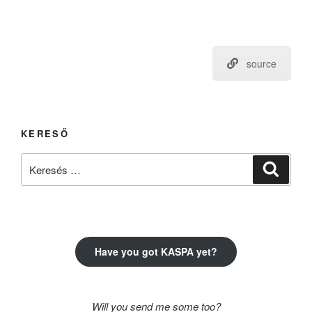
source
KERESŐ
Keresés
Keresé
a
következő
kifejezésre:
Have you got KASPA yet?
Will you send me some too?