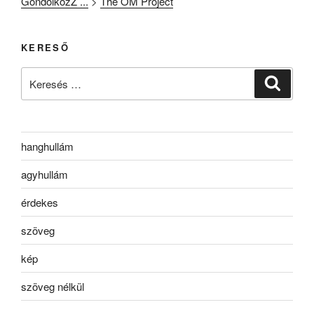
GondolkozZ ...
>
The OM Project
KERESŐ
Keresés
Keresé
a
következő
kifejezésre:
hanghullám
agyhullám
érdekes
szöveg
kép
szöveg nélkül