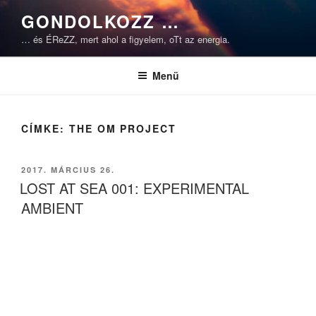
Tartalomhoz
GONDOLKOZZ …
… és ÉReZZ, mert ahol a figyelem, oTt az energia.
Menü
CÍMKE:
THE OM PROJECT
BEKÜLDVE:
2017. MÁRCIUS 26.
LOST AT SEA 001: EXPERIMENTAL
AMBIENT