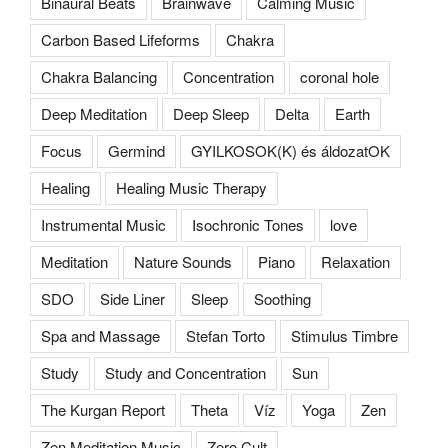
Binaural Beats
Brainwave
Calming Music
Carbon Based Lifeforms
Chakra
Chakra Balancing
Concentration
coronal hole
Deep Meditation
Deep Sleep
Delta
Earth
Focus
Germind
GYILKOSOK(K) és áldozatOK
Healing
Healing Music Therapy
Instrumental Music
Isochronic Tones
love
Meditation
Nature Sounds
Piano
Relaxation
SDO
Side Liner
Sleep
Soothing
Spa and Massage
Stefan Torto
Stimulus Timbre
Study
Study and Concentration
Sun
The Kurgan Report
Theta
Víz
Yoga
Zen
Zen Meditation Music
Zero Cult