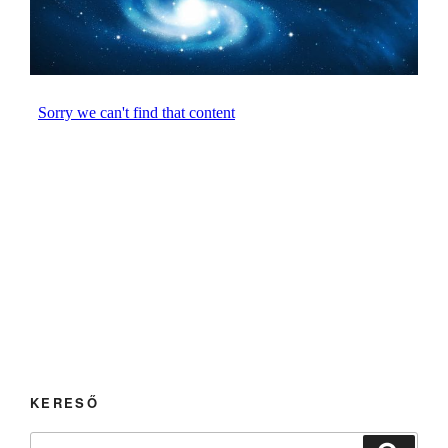
KERESŐ
Keresés