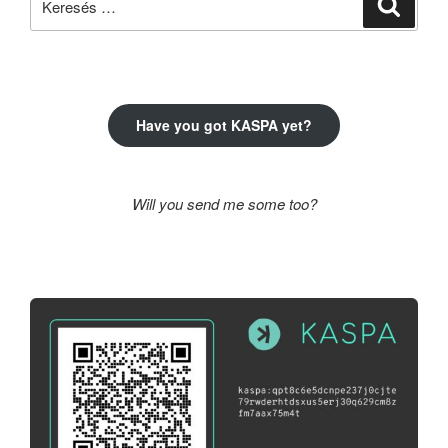
Keresé
a
következő
kifejezésre:
Have you got KASPA yet?
Will you send me some too?