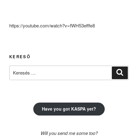
https://youtube.com/watch?v=fWH53efffe8
KERESŐ
Keresés
Keresé
a
következő
kifejezésre:
Have you got KASPA yet?
Will you send me some too?