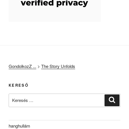
GondolkozZ ...
>
The Story Unfolds
KERESŐ
Keresés
Keresé
a
következő
kifejezésre:
hanghullám