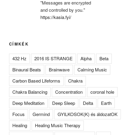
"Messages are encrypted
and controlled by you."
https://kasia.fyi/
CÍMKÉK
432 Hz
2016 IS STRANGE
Alpha
Beta
Binaural Beats
Brainwave
Calming Music
Carbon Based Lifeforms
Chakra
Chakra Balancing
Concentration
coronal hole
Deep Meditation
Deep Sleep
Delta
Earth
Focus
Germind
GYILKOSOK(K) és áldozatOK
Healing
Healing Music Therapy