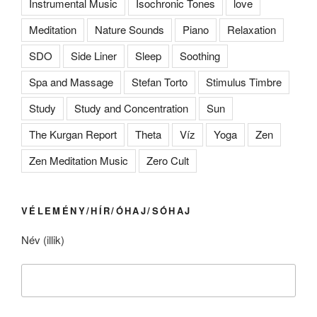
Instrumental Music
Isochronic Tones
love
Meditation
Nature Sounds
Piano
Relaxation
SDO
Side Liner
Sleep
Soothing
Spa and Massage
Stefan Torto
Stimulus Timbre
Study
Study and Concentration
Sun
The Kurgan Report
Theta
Víz
Yoga
Zen
Zen Meditation Music
Zero Cult
VÉLEMÉNY/HÍR/ÓHAJ/SÓHAJ
Név (illik)