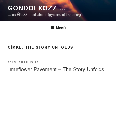
Tartalomhoz
GONDOLKOZZ …
… és ÉReZZ, mert ahol a figyelem, oTt az energia.
Menü
CÍMKE:
THE STORY UNFOLDS
BEKÜLDVE:
2015. ÁPRILIS 15.
Limeflower Pavement – The Story Unfolds