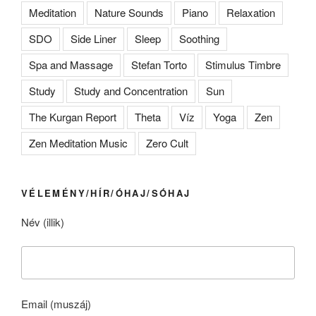
Meditation
Nature Sounds
Piano
Relaxation
SDO
Side Liner
Sleep
Soothing
Spa and Massage
Stefan Torto
Stimulus Timbre
Study
Study and Concentration
Sun
The Kurgan Report
Theta
Víz
Yoga
Zen
Zen Meditation Music
Zero Cult
VÉLEMÉNY/HÍR/ÓHAJ/SÓHAJ
Név (illik)
Email (muszáj)