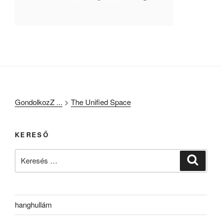
GondolkozZ ...
>
The Unified Space
KERESŐ
Keresés
Keresé
a
következő
kifejezésre:
hanghullám