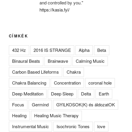
and controlled by you."
https://kasia.fyi/
CÍMKÉK
432 Hz
2016 IS STRANGE
Alpha
Beta
Binaural Beats
Brainwave
Calming Music
Carbon Based Lifeforms
Chakra
Chakra Balancing
Concentration
coronal hole
Deep Meditation
Deep Sleep
Delta
Earth
Focus
Germind
GYILKOSOK(K) és áldozatOK
Healing
Healing Music Therapy
Instrumental Music
Isochronic Tones
love