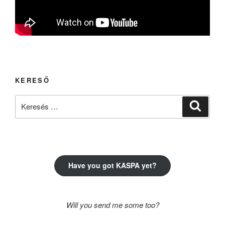
KERESŐ
Keresés
Keresé
a
következő
kifejezésre:
Have you got KASPA yet?
Will you send me some too?