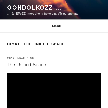
Tartalomhoz
GONDOLKOZZ …
… és ÉReZZ, mert ahol a figyelem, oTt az energia.
Menü
CÍMKE:
THE UNIFIED SPACE
BEKÜLDVE:
2017. MÁJUS 30.
The Unified Space