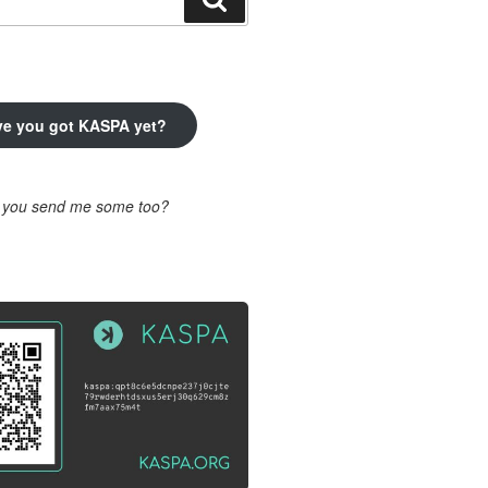
ve you got KASPA yet?
l you send me some too?