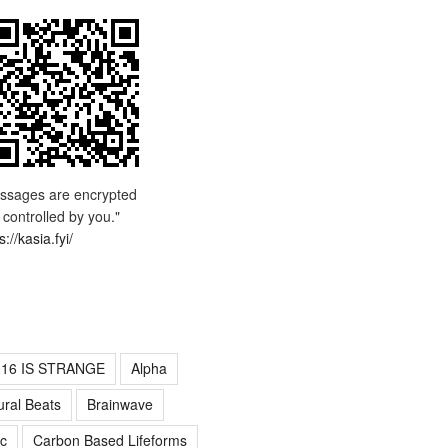
ssages are encrypted
 controlled by you."
s://kasia.fyi/
016 IS STRANGE
Alpha
ural Beats
Brainwave
c
Carbon Based Lifeforms