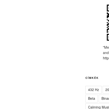
"Me
and
http
CÍMKÉK
432 Hz
2
Beta
Bina
Calming Musi