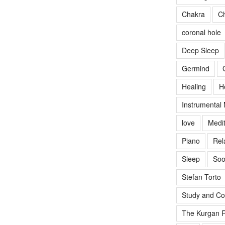
Chakra
Ch
coronal hole
Deep Sleep
Germind
Healing
H
Instrumental
love
Medit
Piano
Rel
Sleep
Soo
Stefan Torto
Study and Co
The Kurgan R