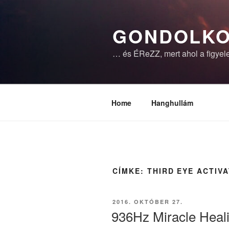
Tartalomhoz
GONDOLKO
… és ÉReZZ, mert ahol a figyele
Home
Hanghullám
CÍMKE:
THIRD EYE ACTIV
BEKÜLDVE:
2016. OKTÓBER 27.
936Hz Miracle Heal