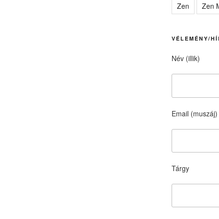
Zen
Zen M
VÉLEMÉNY/HÍ
Név (illik)
Email (muszáj)
Tárgy