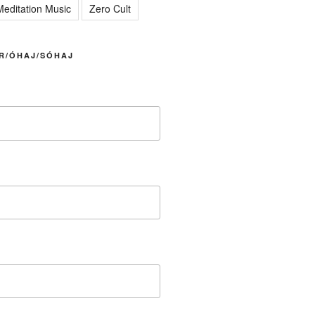
editation Music
Zero Cult
R/ÓHAJ/SÓHAJ