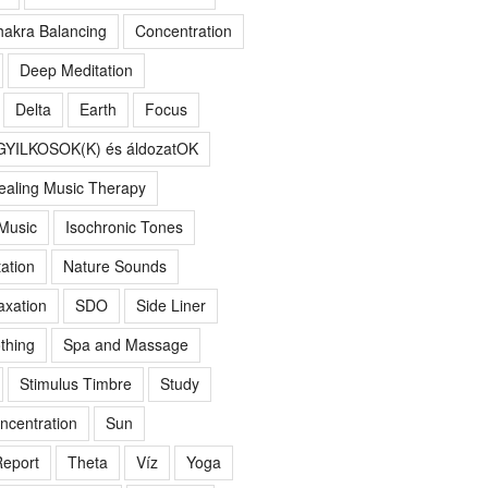
akra Balancing
Concentration
Deep Meditation
Delta
Earth
Focus
GYILKOSOK(K) és áldozatOK
ealing Music Therapy
 Music
Isochronic Tones
ation
Nature Sounds
axation
SDO
Side Liner
thing
Spa and Massage
Stimulus Timbre
Study
ncentration
Sun
eport
Theta
Víz
Yoga