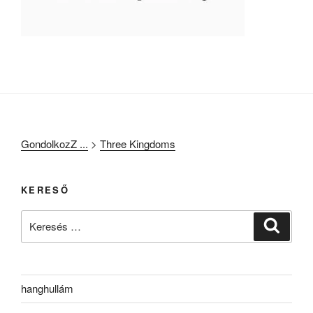
GondolkozZ ...
>
Three Kingdoms
KERESŐ
Keresés
Keresé
a
következő
kifejezésre:
hanghullám