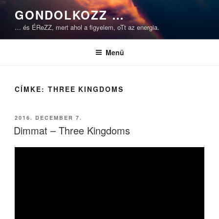
Tartalomhoz
GONDOLKOZZ …
… és ÉReZZ, mert ahol a figyelem, oTt az energia.
Menü
CÍMKE:
THREE KINGDOMS
BEKÜLDVE:
2016. DECEMBER 7.
Dimmat – Three Kingdoms