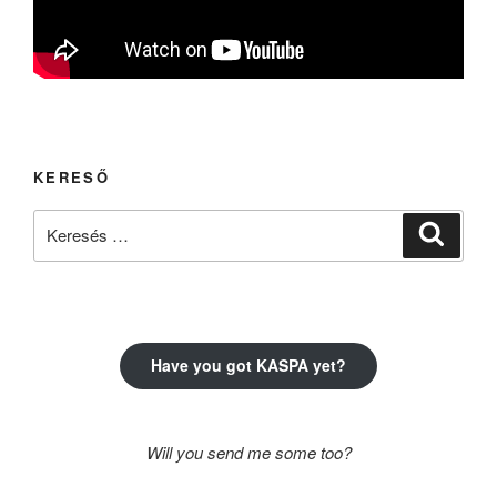
KERESŐ
Keresés
Keresé
a
következő
kifejezésre:
Have you got KASPA yet?
Will you send me some too?