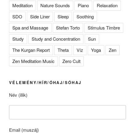
Meditation
Nature Sounds
Piano
Relaxation
SDO
Side Liner
Sleep
Soothing
Spa and Massage
Stefan Torto
Stimulus Timbre
Study
Study and Concentration
Sun
The Kurgan Report
Theta
Víz
Yoga
Zen
Zen Meditation Music
Zero Cult
VÉLEMÉNY/HÍR/ÓHAJ/SÓHAJ
Név (illik)
Email (muszáj)