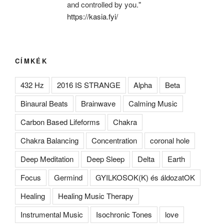
and controlled by you."
https://kasia.fyi/
CÍMKÉK
432 Hz
2016 IS STRANGE
Alpha
Beta
Binaural Beats
Brainwave
Calming Music
Carbon Based Lifeforms
Chakra
Chakra Balancing
Concentration
coronal hole
Deep Meditation
Deep Sleep
Delta
Earth
Focus
Germind
GYILKOSOK(K) és áldozatOK
Healing
Healing Music Therapy
Instrumental Music
Isochronic Tones
love