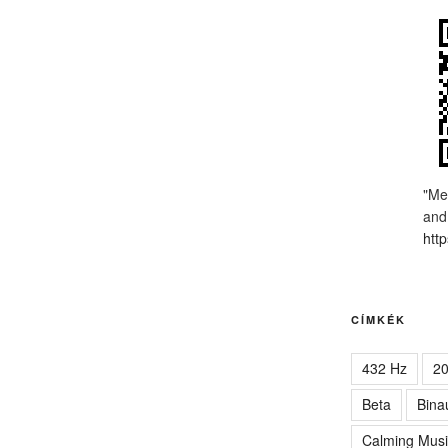
"Me
and
http
CÍMKÉK
432 Hz
2
Beta
Bina
Calming Musi