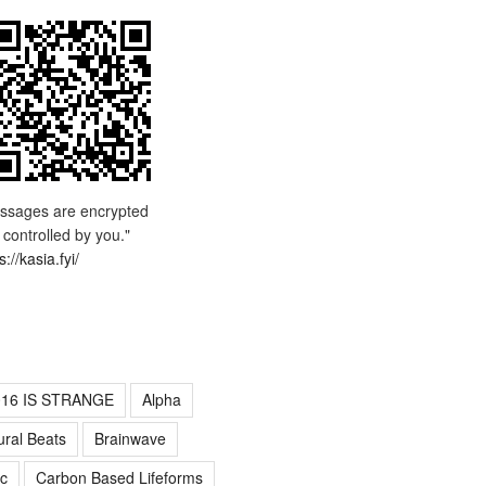
ssages are encrypted
 controlled by you."
s://kasia.fyi/
016 IS STRANGE
Alpha
ural Beats
Brainwave
c
Carbon Based Lifeforms