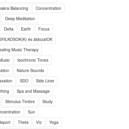
akra Balancing
Concentration
Deep Meditation
Delta
Earth
Focus
GYILKOSOK(K) és áldozatOK
ealing Music Therapy
 Music
Isochronic Tones
ation
Nature Sounds
axation
SDO
Side Liner
thing
Spa and Massage
Stimulus Timbre
Study
ncentration
Sun
eport
Theta
Víz
Yoga