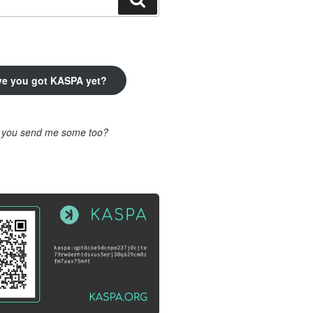
ve you got KASPA yet?
l you send me some too?