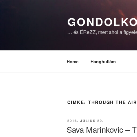
Tartalomhoz
GONDOLKO
… és ÉReZZ, mert ahol a figyele
Home
Hanghullám
CÍMKE:
THROUGH THE AI
BEKÜLDVE:
2016. JÚLIUS 29.
Sava Marinkovic – T