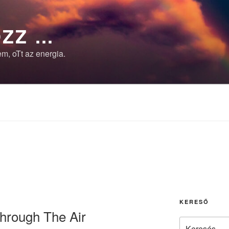
ZZ …
m, oTt az energia.
R
KERESŐ
hrough The Air
Keresés