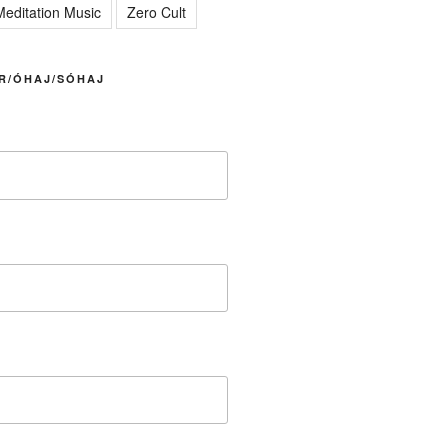
editation Music
Zero Cult
R/ÓHAJ/SÓHAJ