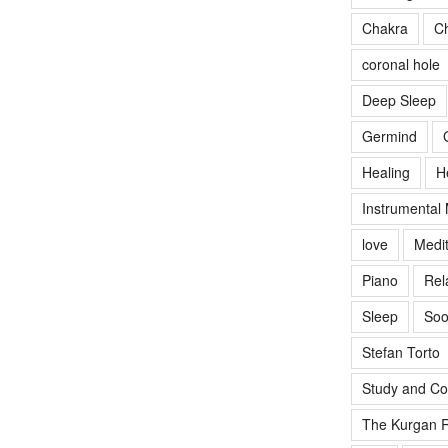
Chakra
Ch
coronal hole
Deep Sleep
Germind
Healing
H
Instrumental
love
Medit
Piano
Rel
Sleep
Soo
Stefan Torto
Study and Co
The Kurgan R