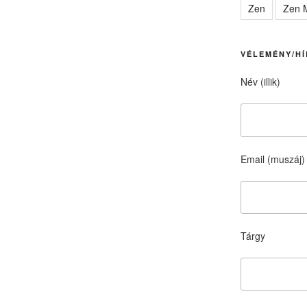
Zen
Zen M
VÉLEMÉNY/HÍ
Név (illik)
Email (muszáj)
Tárgy