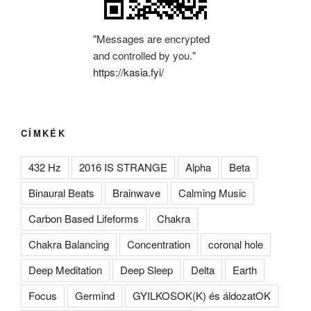
"Messages are encrypted
and controlled by you."
https://kasia.fyi/
CÍMKÉK
432 Hz
2016 IS STRANGE
Alpha
Beta
Binaural Beats
Brainwave
Calming Music
Carbon Based Lifeforms
Chakra
Chakra Balancing
Concentration
coronal hole
Deep Meditation
Deep Sleep
Delta
Earth
Focus
Germind
GYILKOSOK(K) és áldozatOK