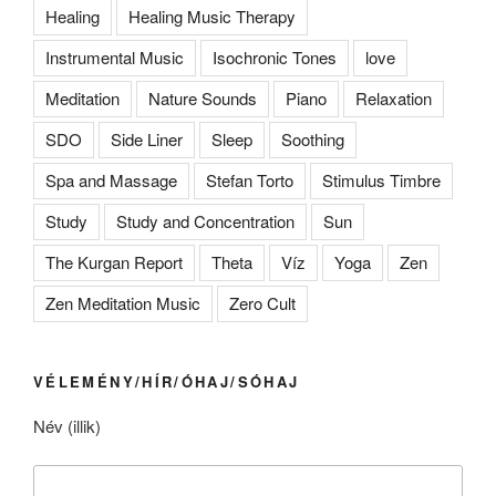
Healing
Healing Music Therapy
Instrumental Music
Isochronic Tones
love
Meditation
Nature Sounds
Piano
Relaxation
SDO
Side Liner
Sleep
Soothing
Spa and Massage
Stefan Torto
Stimulus Timbre
Study
Study and Concentration
Sun
The Kurgan Report
Theta
Víz
Yoga
Zen
Zen Meditation Music
Zero Cult
VÉLEMÉNY/HÍR/ÓHAJ/SÓHAJ
Név (illik)