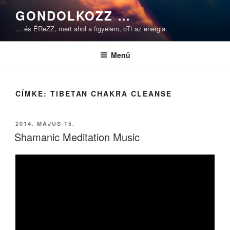
Tartalomhoz
GONDOLKOZZ …
… és ÉReZZ, mert ahol a figyelem, oTt az energia.
Menü
CÍMKE:
TIBETAN CHAKRA CLEANSE
BEKÜLDVE:
2014. MÁJUS 15.
Shamanic Meditation Music