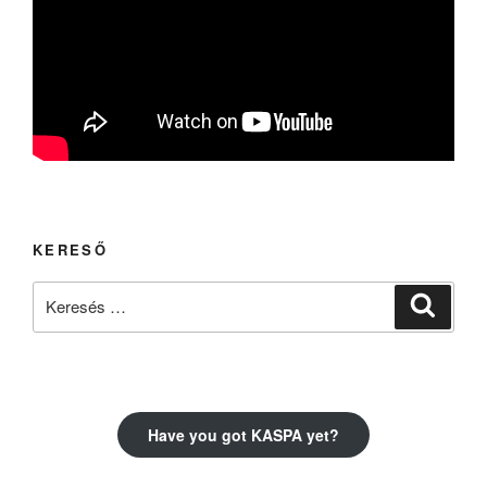
KERESŐ
Keresés
Keresé
a
következő
kifejezésre:
Have you got KASPA yet?