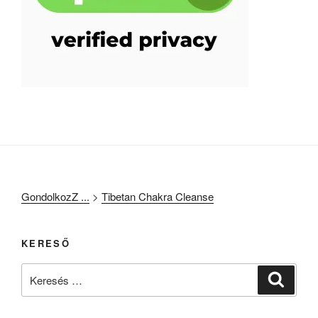
GondolkozZ ...
>
Tibetan Chakra Cleanse
KERESŐ
Keresés
Keresé
a
következő