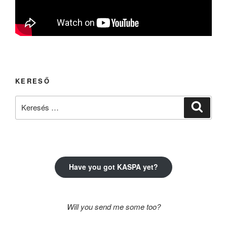
KERESŐ
Keresés
Keresé
a
következő
kifejezésre:
Have you got KASPA yet?
Will you send me some too?