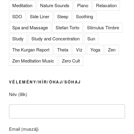
Meditation
Nature Sounds
Piano
Relaxation
SDO
Side Liner
Sleep
Soothing
Spa and Massage
Stefan Torto
Stimulus Timbre
Study
Study and Concentration
Sun
The Kurgan Report
Theta
Víz
Yoga
Zen
Zen Meditation Music
Zero Cult
VÉLEMÉNY/HÍR/ÓHAJ/SÓHAJ
Név (illik)
Email (muszáj)