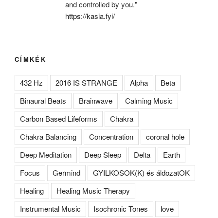
and controlled by you."
https://kasia.fyi/
CÍMKÉK
432 Hz
2016 IS STRANGE
Alpha
Beta
Binaural Beats
Brainwave
Calming Music
Carbon Based Lifeforms
Chakra
Chakra Balancing
Concentration
coronal hole
Deep Meditation
Deep Sleep
Delta
Earth
Focus
Germind
GYILKOSOK(K) és áldozatOK
Healing
Healing Music Therapy
Instrumental Music
Isochronic Tones
love