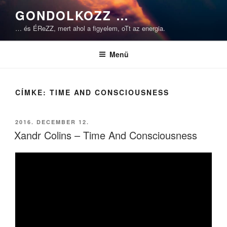
Tartalomhoz
GONDOLKOZZ …
… és ÉReZZ, mert ahol a figyelem, oTt az energia.
Menü
CÍMKE:
TIME AND CONSCIOUSNESS
BEKÜLDVE:
2016. DECEMBER 12.
Xandr Colins – Time And Consciousness