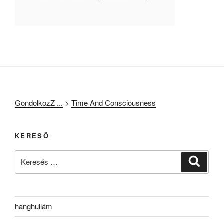
GondolkozZ ...
>
Time And Consciousness
KERESŐ
Keresés
Keresé
a
következő
kifejezésre:
hanghullám