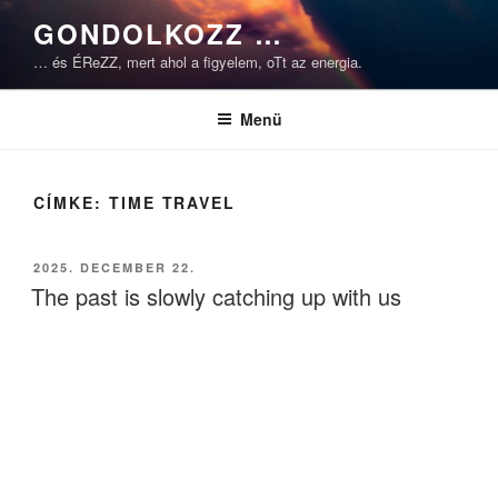
Tartalomhoz
GONDOLKOZZ …
… és ÉReZZ, mert ahol a figyelem, oTt az energia.
Menü
CÍMKE:
TIME TRAVEL
BEKÜLDVE:
2025. DECEMBER 22.
The past is slowly catching up with us