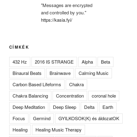
"Messages are encrypted
and controlled by you."
https://kasia.fyi/
CÍMKÉK
432 Hz
2016 IS STRANGE
Alpha
Beta
Binaural Beats
Brainwave
Calming Music
Carbon Based Lifeforms
Chakra
Chakra Balancing
Concentration
coronal hole
Deep Meditation
Deep Sleep
Delta
Earth
Focus
Germind
GYILKOSOK(K) és áldozatOK
Healing
Healing Music Therapy