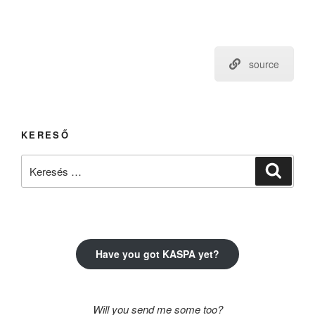
source
KERESŐ
Keresés
Keresé
a
következő
kifejezésre:
Have you got KASPA yet?
Will you send me some too?