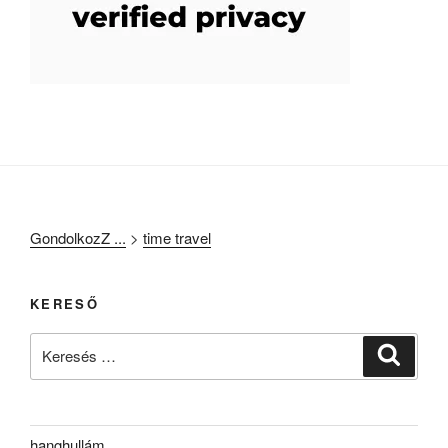
GondolkozZ ...
>
time travel
KERESŐ
Keresés
Keresé
a
következő
kifejezésre:
hanghullám