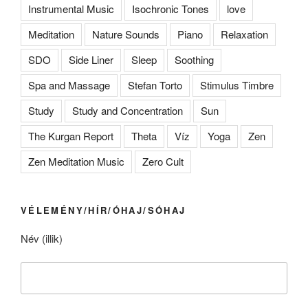
Instrumental Music
Isochronic Tones
love
Meditation
Nature Sounds
Piano
Relaxation
SDO
Side Liner
Sleep
Soothing
Spa and Massage
Stefan Torto
Stimulus Timbre
Study
Study and Concentration
Sun
The Kurgan Report
Theta
Víz
Yoga
Zen
Zen Meditation Music
Zero Cult
VÉLEMÉNY/HÍR/ÓHAJ/SÓHAJ
Név (illik)