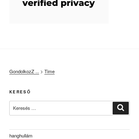
GondolkozZ ...
>
Time
KERESŐ
Keresés
Keresé
a
következő
kifejezésre:
hanghullám