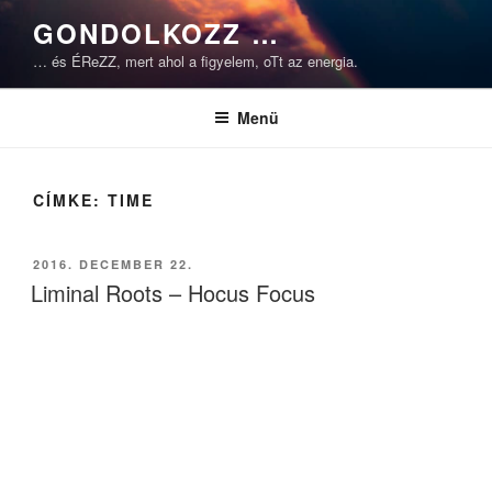
Tartalomhoz
GONDOLKOZZ …
… és ÉReZZ, mert ahol a figyelem, oTt az energia.
Menü
CÍMKE:
TIME
BEKÜLDVE:
2016. DECEMBER 22.
Liminal Roots – Hocus Focus