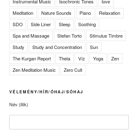
Instrumental Music
Isochronic Tones
love
Meditation
Nature Sounds
Piano
Relaxation
SDO
Side Liner
Sleep
Soothing
Spa and Massage
Stefan Torto
Stimulus Timbre
Study
Study and Concentration
Sun
The Kurgan Report
Theta
Víz
Yoga
Zen
Zen Meditation Music
Zero Cult
VÉLEMÉNY/HÍR/ÓHAJ/SÓHAJ
Név (illik)