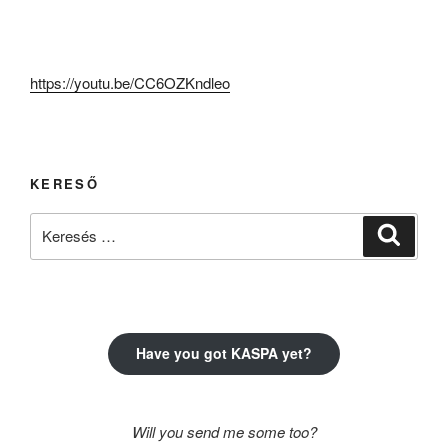
https://youtu.be/CC6OZKndleo
KERESŐ
Keresés
Keresé
a
következő
kifejezésre:
Have you got KASPA yet?
Will you send me some too?