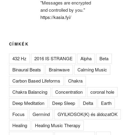
"Messages are encrypted
and controlled by you."
https://kasia.fyi/
CÍMKÉK
432 Hz
2016 IS STRANGE
Alpha
Beta
Binaural Beats
Brainwave
Calming Music
Carbon Based Lifeforms
Chakra
Chakra Balancing
Concentration
coronal hole
Deep Meditation
Deep Sleep
Delta
Earth
Focus
Germind
GYILKOSOK(K) és áldozatOK
Healing
Healing Music Therapy