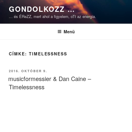
Tartalomhoz
GONDOLKOZZ …
… és ÉReZZ, mert ahol a figyelem, oTt az energia.
Menü
CÍMKE:
TIMELESSNESS
BEKÜLDVE:
2016. OKTÓBER 9.
musicformessier & Dan Caine –
Timelessness