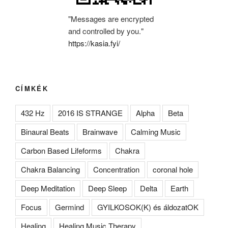
"Messages are encrypted
and controlled by you."
https://kasia.fyi/
CÍMKÉK
432 Hz
2016 IS STRANGE
Alpha
Beta
Binaural Beats
Brainwave
Calming Music
Carbon Based Lifeforms
Chakra
Chakra Balancing
Concentration
coronal hole
Deep Meditation
Deep Sleep
Delta
Earth
Focus
Germind
GYILKOSOK(K) és áldozatOK
Healing
Healing Music Therapy