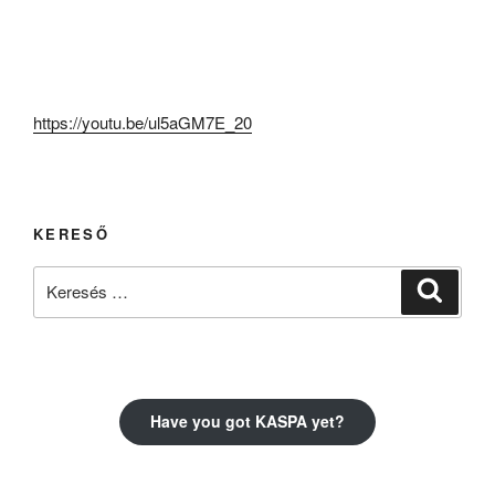
https://youtu.be/ul5aGM7E_20
KERESŐ
Keresés
Keresé
a
következő
kifejezésre:
Have you got KASPA yet?