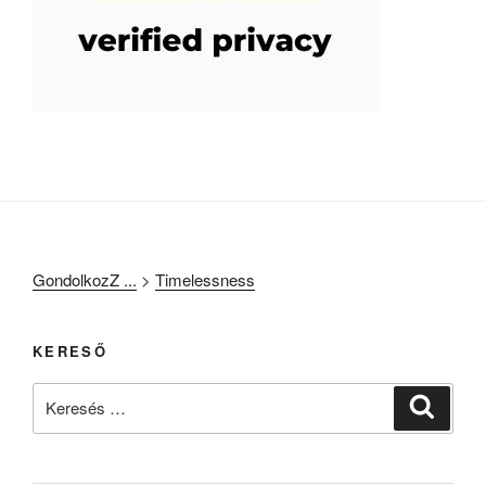
GondolkozZ ...
>
Timelessness
KERESŐ
Keresés
Keresé
a
következő
kifejezésre: