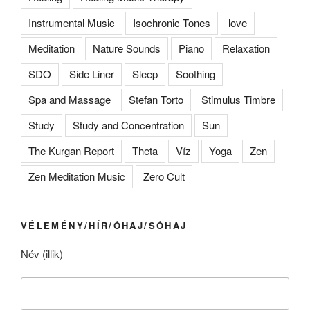
Instrumental Music
Isochronic Tones
love
Meditation
Nature Sounds
Piano
Relaxation
SDO
Side Liner
Sleep
Soothing
Spa and Massage
Stefan Torto
Stimulus Timbre
Study
Study and Concentration
Sun
The Kurgan Report
Theta
Víz
Yoga
Zen
Zen Meditation Music
Zero Cult
VÉLEMÉNY/HÍR/ÓHAJ/SÓHAJ
Név (illik)