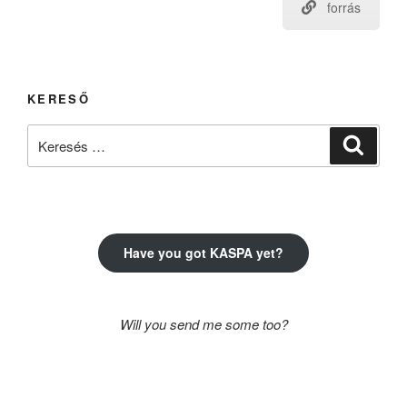
forrás
KERESŐ
Keresés
Keresé
a
következő
kifejezésre:
Have you got KASPA yet?
Will you send me some too?