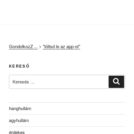
GondolkozZ ...
>
"töltsd le az app-ot"
KERESŐ
Keresés
Keresé
a
következő
kifejezésre:
hanghullám
agyhullám
érdekes