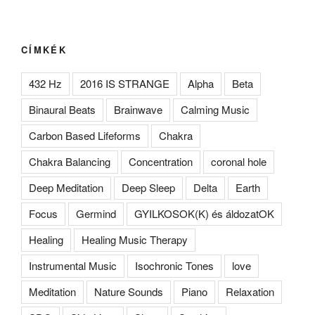
CÍMKÉK
432 Hz
2016 IS STRANGE
Alpha
Beta
Binaural Beats
Brainwave
Calming Music
Carbon Based Lifeforms
Chakra
Chakra Balancing
Concentration
coronal hole
Deep Meditation
Deep Sleep
Delta
Earth
Focus
Germind
GYILKOSOK(K) és áldozatOK
Healing
Healing Music Therapy
Instrumental Music
Isochronic Tones
love
Meditation
Nature Sounds
Piano
Relaxation