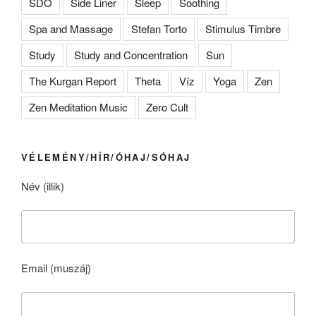
SDO
Side Liner
Sleep
Soothing
Spa and Massage
Stefan Torto
Stimulus Timbre
Study
Study and Concentration
Sun
The Kurgan Report
Theta
Víz
Yoga
Zen
Zen Meditation Music
Zero Cult
VÉLEMÉNY/HÍR/ÓHAJ/SÓHAJ
Név (illik)
Email (muszáj)