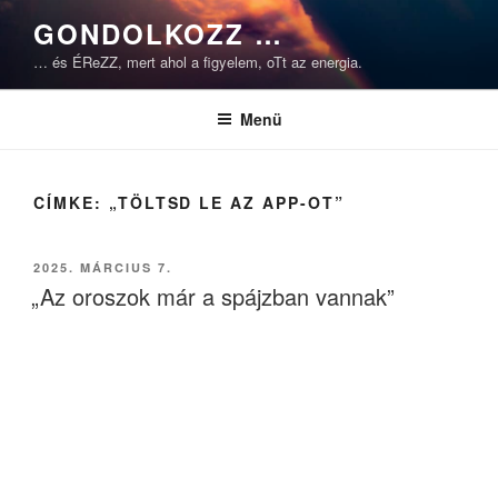
Tartalomhoz
GONDOLKOZZ …
… és ÉReZZ, mert ahol a figyelem, oTt az energia.
Menü
CÍMKE:
„TÖLTSD LE AZ APP-OT”
BEKÜLDVE:
2025. MÁRCIUS 7.
„Az oroszok már a spájzban vannak”