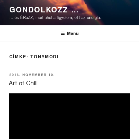
Tartalomhoz
GONDOLKOZZ …
… és ÉReZZ, mert ahol a figyelem, oTt az energia.
Menü
CÍMKE:
TONYMODI
BEKÜLDVE:
2016. NOVEMBER 10.
Art of Chill