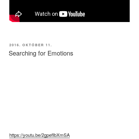
BEKÜLDVE:
2016. OKTÓBER 11.
Searching for Emotions
https://youtu.be/2gpefIbXmSA