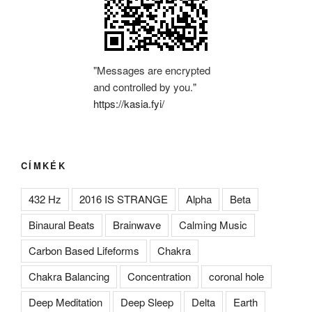
"Messages are encrypted
and controlled by you."
https://kasia.fyi/
CÍMKÉK
432 Hz
2016 IS STRANGE
Alpha
Beta
Binaural Beats
Brainwave
Calming Music
Carbon Based Lifeforms
Chakra
Chakra Balancing
Concentration
coronal hole
Deep Meditation
Deep Sleep
Delta
Earth