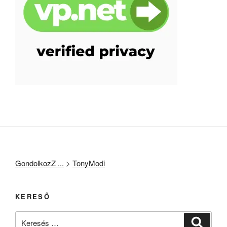
GondolkozZ ...
>
TonyModi
KERESŐ
Keresés
Keresé