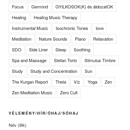
Focus
Germind
GYILKOSOK(K) és áldozatOK
Healing
Healing Music Therapy
Instrumental Music
Isochronic Tones
love
Meditation
Nature Sounds
Piano
Relaxation
SDO
Side Liner
Sleep
Soothing
Spa and Massage
Stefan Torto
Stimulus Timbre
Study
Study and Concentration
Sun
The Kurgan Report
Theta
Víz
Yoga
Zen
Zen Meditation Music
Zero Cult
VÉLEMÉNY/HÍR/ÓHAJ/SÓHAJ
Név (illik)