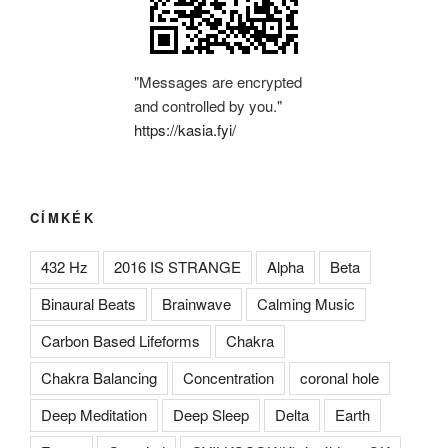
"Messages are encrypted
and controlled by you."
https://kasia.fyi/
CÍMKÉK
432 Hz
2016 IS STRANGE
Alpha
Beta
Binaural Beats
Brainwave
Calming Music
Carbon Based Lifeforms
Chakra
Chakra Balancing
Concentration
coronal hole
Deep Meditation
Deep Sleep
Delta
Earth