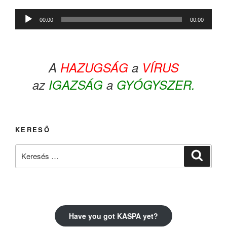
Audió
00:00
00:00
lejátszó
A
HAZUGSÁG
a
VÍRUS
az
IGAZSÁG
a
GYÓGYSZER.
KERESŐ
Keresés
Keresé
a
következő
kifejezésre:
Have you got KASPA yet?