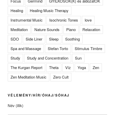
Focus
Germind
GYILKOSOK(K) és áldozatOK
Healing
Healing Music Therapy
Instrumental Music
Isochronic Tones
love
Meditation
Nature Sounds
Piano
Relaxation
SDO
Side Liner
Sleep
Soothing
Spa and Massage
Stefan Torto
Stimulus Timbre
Study
Study and Concentration
Sun
The Kurgan Report
Theta
Víz
Yoga
Zen
Zen Meditation Music
Zero Cult
VÉLEMÉNY/HÍR/ÓHAJ/SÓHAJ
Név (illik)