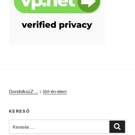
GondolkozZ ...
>
tört-én-elem
KERESŐ
Keresés
Keresé
a