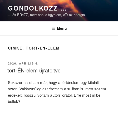
Tartalomhoz
GONDOLKOZZ …
… és ÉReZZ, mert ahol a figyelem, oTt az energia.
Menü
CÍMKE:
TÖRT-ÉN-ELEM
BEKÜLDVE:
2026. ÁPRILIS 4.
tört-ÉN-elem újratöltve
Sokszor hallottam már, hogy a történelem egy kitalált
sztori. Valószínűleg ezt éreztem a suliban is, mert sosem
érdekelt, rosszul voltam a „töri” órától. Erre most mibe
botlok?