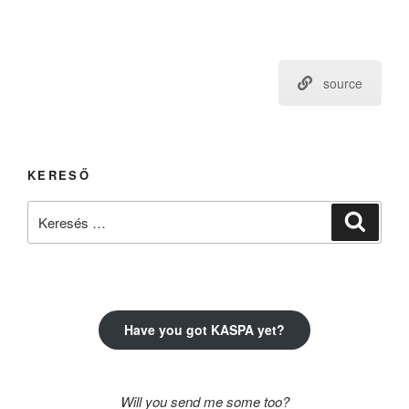
source
KERESŐ
Keresés
Keresé
a
következő
kifejezésre:
Have you got KASPA yet?
Will you send me some too?