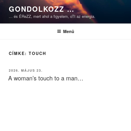
Tartalomhoz
GONDOLKOZZ …
… és ÉReZZ, mert ahol a figyelem, oTt az energia.
Menü
CÍMKE:
TOUCH
BEKÜLDVE:
2026. MÁJUS 23.
A woman’s touch to a man…