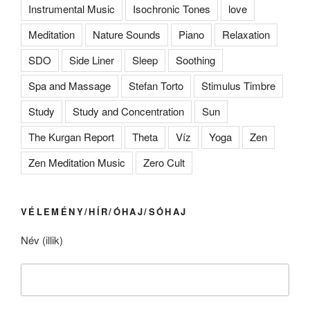
Instrumental Music
Isochronic Tones
love
Meditation
Nature Sounds
Piano
Relaxation
SDO
Side Liner
Sleep
Soothing
Spa and Massage
Stefan Torto
Stimulus Timbre
Study
Study and Concentration
Sun
The Kurgan Report
Theta
Víz
Yoga
Zen
Zen Meditation Music
Zero Cult
VÉLEMÉNY/HÍR/ÓHAJ/SÓHAJ
Név (illik)