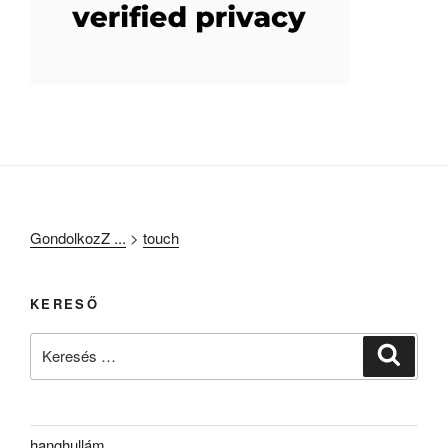
GondolkozZ ...
>
touch
KERESŐ
Keresés
Keresé
a
következő
kifejezésre:
hanghullám