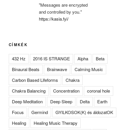
"Messages are encrypted
and controlled by you."
https://kasia.fyi/
CÍMKÉK
432 Hz
2016 IS STRANGE
Alpha
Beta
Binaural Beats
Brainwave
Calming Music
Carbon Based Lifeforms
Chakra
Chakra Balancing
Concentration
coronal hole
Deep Meditation
Deep Sleep
Delta
Earth
Focus
Germind
GYILKOSOK(K) és áldozatOK
Healing
Healing Music Therapy