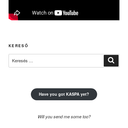
KERESŐ
Keresés
Keresé
a
következő
kifejezésre:
Have you got KASPA yet?
Will you send me some too?