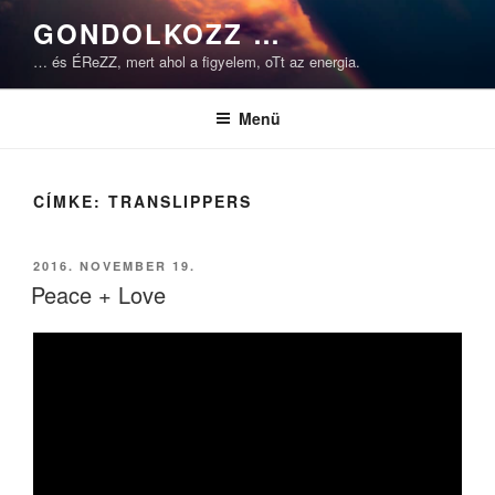
Tartalomhoz
GONDOLKOZZ …
… és ÉReZZ, mert ahol a figyelem, oTt az energia.
Menü
CÍMKE:
TRANSLIPPERS
BEKÜLDVE:
2016. NOVEMBER 19.
Peace + Love