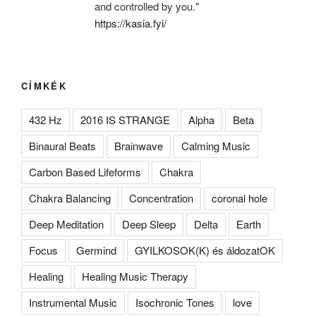
and controlled by you."
https://kasia.fyi/
CÍMKÉK
432 Hz
2016 IS STRANGE
Alpha
Beta
Binaural Beats
Brainwave
Calming Music
Carbon Based Lifeforms
Chakra
Chakra Balancing
Concentration
coronal hole
Deep Meditation
Deep Sleep
Delta
Earth
Focus
Germind
GYILKOSOK(K) és áldozatOK
Healing
Healing Music Therapy
Instrumental Music
Isochronic Tones
love