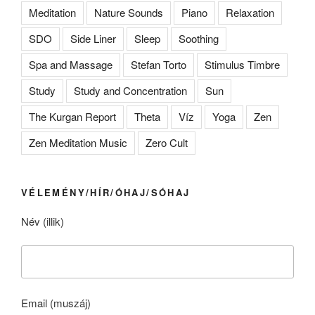
Meditation
Nature Sounds
Piano
Relaxation
SDO
Side Liner
Sleep
Soothing
Spa and Massage
Stefan Torto
Stimulus Timbre
Study
Study and Concentration
Sun
The Kurgan Report
Theta
Víz
Yoga
Zen
Zen Meditation Music
Zero Cult
VÉLEMÉNY/HÍR/ÓHAJ/SÓHAJ
Név (illik)
Email (muszáj)