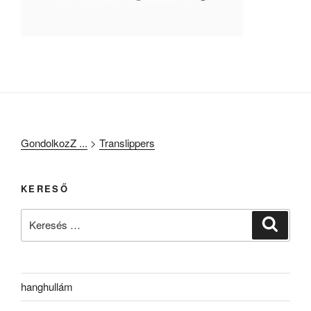
GondolkozZ ...
>
Translippers
KERESŐ
Keresés
Keresé
a
következő
kifejezésre:
hanghullám