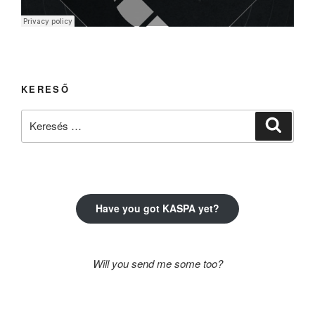
KERESŐ
Keresés
Keresé
a
következő
kifejezésre:
Have you got KASPA yet?
Will you send me some too?