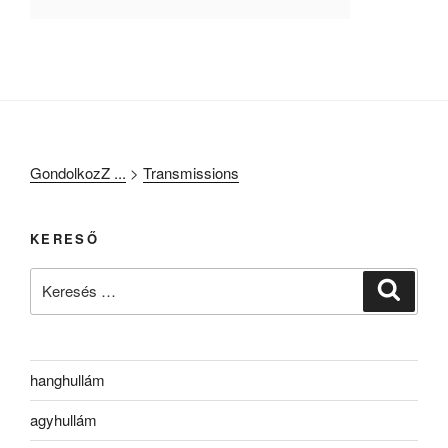
GondolkozZ ...
>
Transmissions
KERESŐ
Keresés
Keresé
a
következő
kifejezésre:
hanghullám
agyhullám