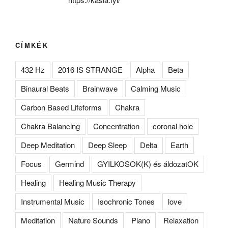
CÍMKÉK
432 Hz
2016 IS STRANGE
Alpha
Beta
Binaural Beats
Brainwave
Calming Music
Carbon Based Lifeforms
Chakra
Chakra Balancing
Concentration
coronal hole
Deep Meditation
Deep Sleep
Delta
Earth
Focus
Germind
GYILKOSOK(K) és áldozatOK
Healing
Healing Music Therapy
Instrumental Music
Isochronic Tones
love
Meditation
Nature Sounds
Piano
Relaxation