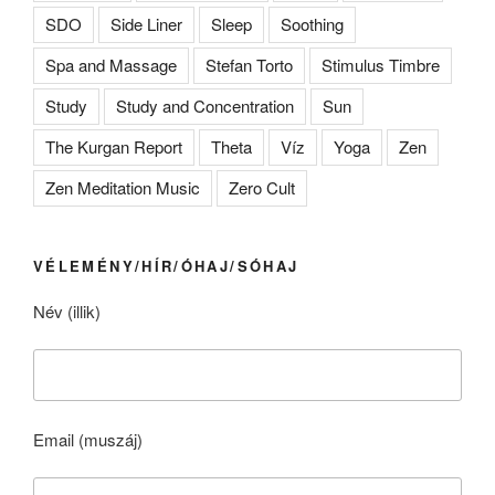
SDO
Side Liner
Sleep
Soothing
Spa and Massage
Stefan Torto
Stimulus Timbre
Study
Study and Concentration
Sun
The Kurgan Report
Theta
Víz
Yoga
Zen
Zen Meditation Music
Zero Cult
VÉLEMÉNY/HÍR/ÓHAJ/SÓHAJ
Név (illik)
Email (muszáj)