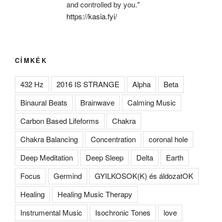
and controlled by you."
https://kasia.fyi/
CÍMKÉK
432 Hz
2016 IS STRANGE
Alpha
Beta
Binaural Beats
Brainwave
Calming Music
Carbon Based Lifeforms
Chakra
Chakra Balancing
Concentration
coronal hole
Deep Meditation
Deep Sleep
Delta
Earth
Focus
Germind
GYILKOSOK(K) és áldozatOK
Healing
Healing Music Therapy
Instrumental Music
Isochronic Tones
love