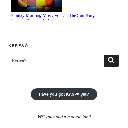
KERESŐ
Keresés
Keresé
a
következő
kifejezésre:
Have you got KASPA yet?
Will you send me some too?