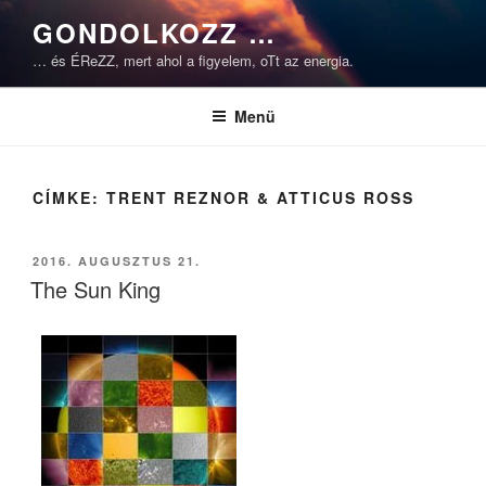
Tartalomhoz
GONDOLKOZZ …
… és ÉReZZ, mert ahol a figyelem, oTt az energia.
Menü
CÍMKE:
TRENT REZNOR & ATTICUS ROSS
BEKÜLDVE:
2016. AUGUSZTUS 21.
The Sun King