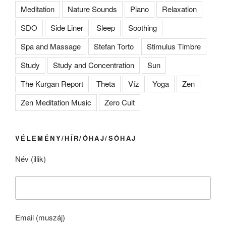
Meditation
Nature Sounds
Piano
Relaxation
SDO
Side Liner
Sleep
Soothing
Spa and Massage
Stefan Torto
Stimulus Timbre
Study
Study and Concentration
Sun
The Kurgan Report
Theta
Víz
Yoga
Zen
Zen Meditation Music
Zero Cult
VÉLEMÉNY/HÍR/ÓHAJ/SÓHAJ
Név (illik)
Email (muszáj)