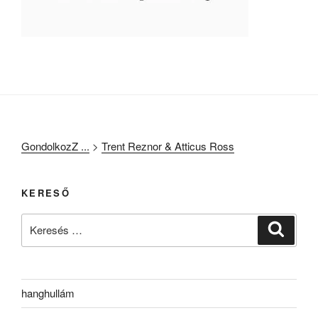
GondolkozZ ...
>
Trent Reznor & Atticus Ross
KERESŐ
Keresés
Keresé
a
következő
kifejezésre:
hanghullám