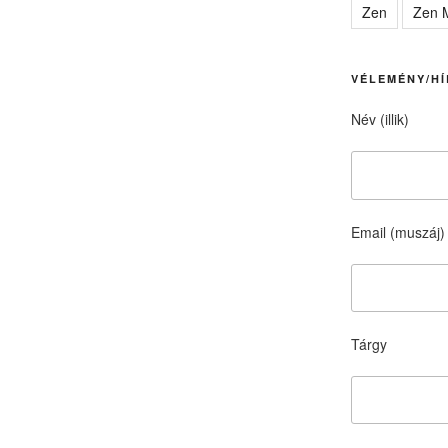
Zen
Zen M
VÉLEMÉNY/HÍ
Név (illik)
Email (muszáj)
Tárgy