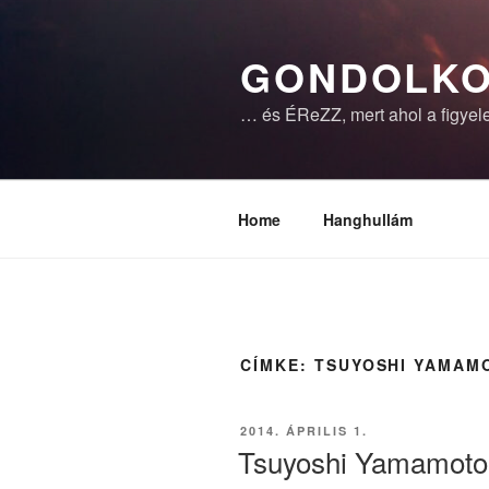
Tartalomhoz
GONDOLKO
… és ÉReZZ, mert ahol a figyele
Home
Hanghullám
CÍMKE:
TSUYOSHI YAMAM
BEKÜLDVE:
2014. ÁPRILIS 1.
Tsuyoshi Yamamoto 