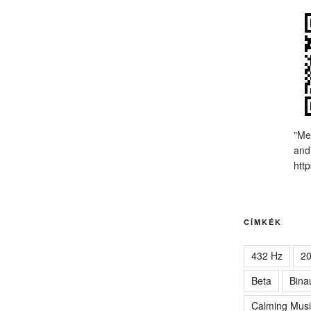
"Me
and
http
CÍMKÉK
432 Hz
2
Beta
Bina
Calming Musi