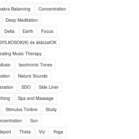
akra Balancing
Concentration
Deep Meditation
Delta
Earth
Focus
GYILKOSOK(K) és áldozatOK
ealing Music Therapy
 Music
Isochronic Tones
ation
Nature Sounds
axation
SDO
Side Liner
thing
Spa and Massage
Stimulus Timbre
Study
ncentration
Sun
eport
Theta
Víz
Yoga