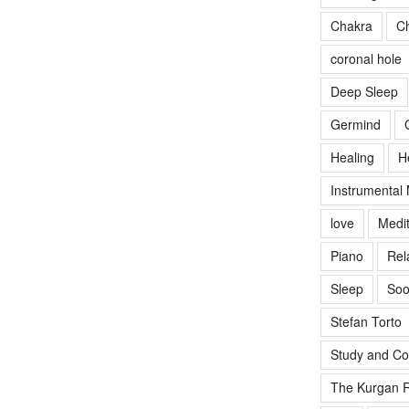
Chakra
Ch
coronal hole
Deep Sleep
Germind
Healing
H
Instrumental
love
Medit
Piano
Rel
Sleep
Soo
Stefan Torto
Study and Co
The Kurgan R