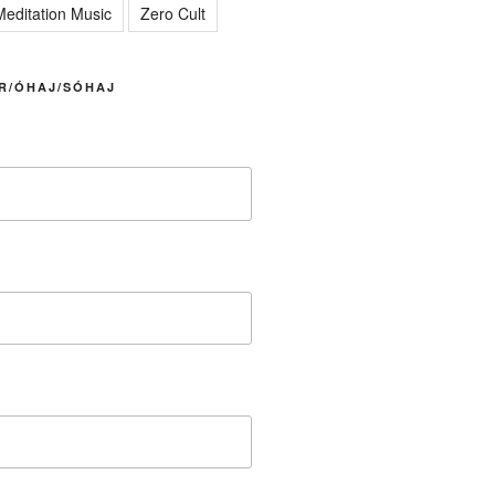
editation Music
Zero Cult
R/ÓHAJ/SÓHAJ