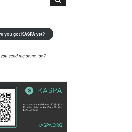
ve you got KASPA yet?
l you send me some too?