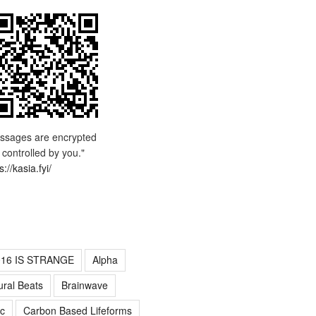
ssages are encrypted
 controlled by you."
s://kasia.fyi/
016 IS STRANGE
Alpha
ural Beats
Brainwave
c
Carbon Based Lifeforms