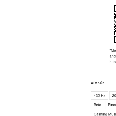
"Me
and
http
CÍMKÉK
432 Hz
2
Beta
Bina
Calming Musi