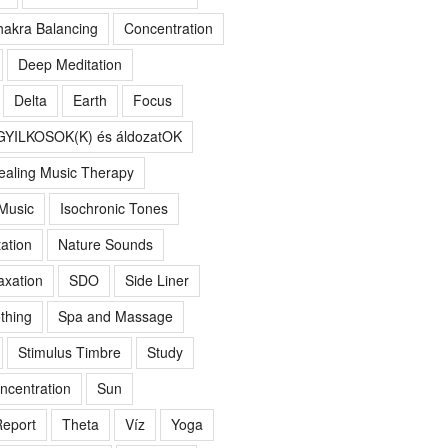
akra Balancing
Concentration
Deep Meditation
Delta
Earth
Focus
GYILKOSOK(K) és áldozatOK
ealing Music Therapy
 Music
Isochronic Tones
ation
Nature Sounds
axation
SDO
Side Liner
thing
Spa and Massage
Stimulus Timbre
Study
ncentration
Sun
eport
Theta
Víz
Yoga