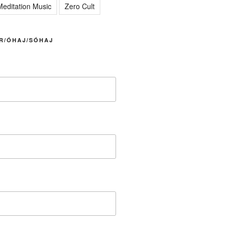
editation Music
Zero Cult
R/ÓHAJ/SÓHAJ