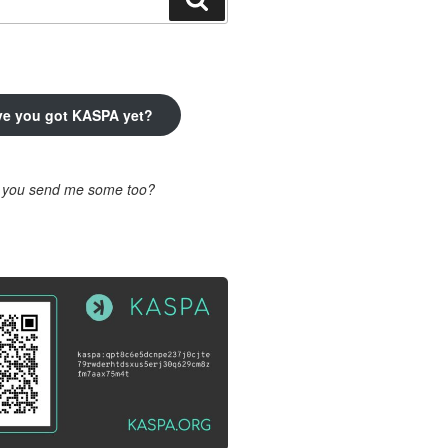
ve you got KASPA yet?
l you send me some too?