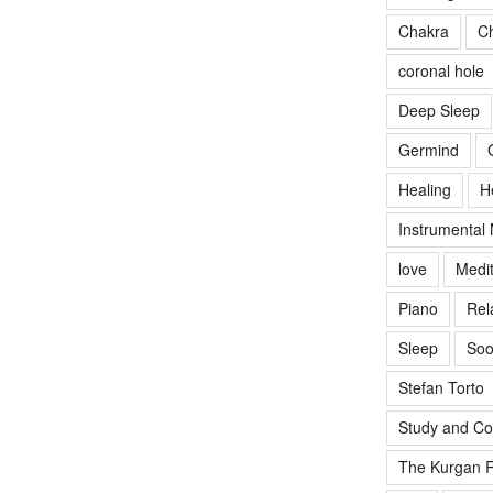
Chakra
Ch
coronal hole
Deep Sleep
Germind
Healing
H
Instrumental
love
Medit
Piano
Rel
Sleep
Soo
Stefan Torto
Study and Co
The Kurgan R