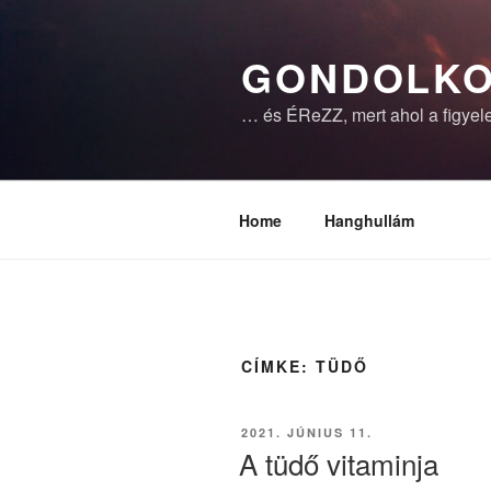
Tartalomhoz
GONDOLKO
… és ÉReZZ, mert ahol a figyele
Home
Hanghullám
CÍMKE:
TÜDŐ
BEKÜLDVE:
2021. JÚNIUS 11.
A tüdő vitaminja