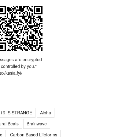
ssages are encrypted
 controlled by you."
s://kasia.fyi/
016 IS STRANGE
Alpha
ural Beats
Brainwave
c
Carbon Based Lifeforms