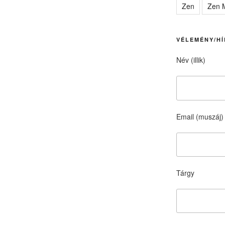
Zen
Zen M
VÉLEMÉNY/HÍ
Név (illik)
Email (muszáj)
Tárgy