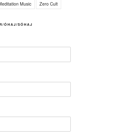
editation Music
Zero Cult
R/ÓHAJ/SÓHAJ