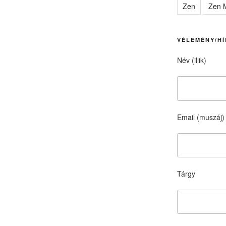
Zen
Zen M
VÉLEMÉNY/HÍ
Név (illik)
Email (muszáj)
Tárgy