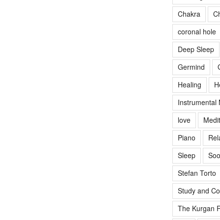
Chakra
Ch
coronal hole
Deep Sleep
Germind
Healing
H
Instrumental
love
Medit
Piano
Rel
Sleep
Soo
Stefan Torto
Study and Co
The Kurgan R