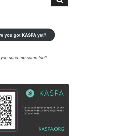
ve you got KASPA yet?
l you send me some too?