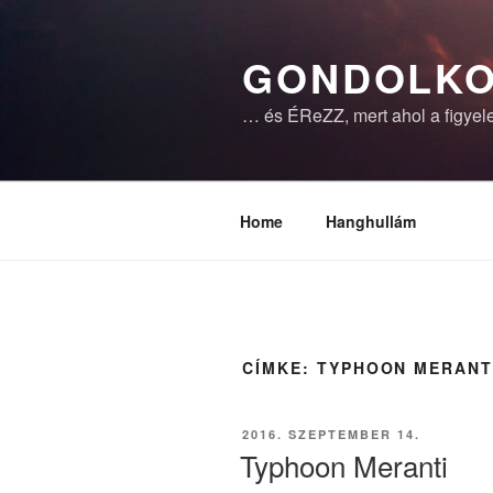
Tartalomhoz
GONDOLKO
… és ÉReZZ, mert ahol a figyele
Home
Hanghullám
CÍMKE:
TYPHOON MERANT
BEKÜLDVE:
2016. SZEPTEMBER 14.
Typhoon Meranti