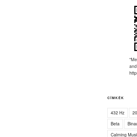
"Me
and
http
CÍMKÉK
432 Hz
2
Beta
Bina
Calming Musi