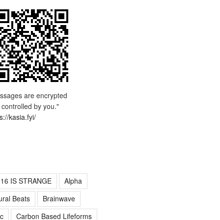
ssages are encrypted
 controlled by you."
s://kasia.fyi/
016 IS STRANGE
Alpha
ural Beats
Brainwave
c
Carbon Based Lifeforms