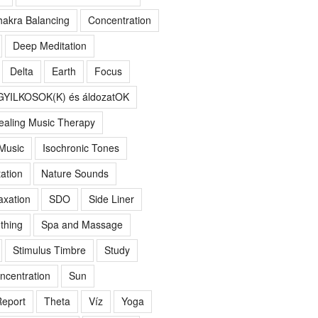
akra Balancing
Concentration
Deep Meditation
Delta
Earth
Focus
GYILKOSOK(K) és áldozatOK
ealing Music Therapy
 Music
Isochronic Tones
ation
Nature Sounds
axation
SDO
Side Liner
thing
Spa and Massage
Stimulus Timbre
Study
ncentration
Sun
eport
Theta
Víz
Yoga