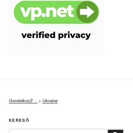
GondolkozZ ...
>
Ukraine
KERESŐ
Keresés