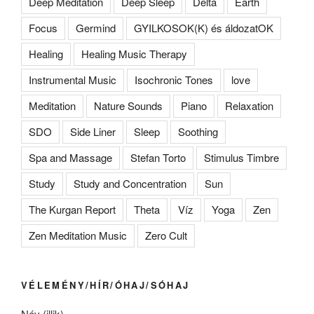
Deep Meditation
Deep Sleep
Delta
Earth
Focus
Germind
GYILKOSOK(K) és áldozatOK
Healing
Healing Music Therapy
Instrumental Music
Isochronic Tones
love
Meditation
Nature Sounds
Piano
Relaxation
SDO
Side Liner
Sleep
Soothing
Spa and Massage
Stefan Torto
Stimulus Timbre
Study
Study and Concentration
Sun
The Kurgan Report
Theta
Víz
Yoga
Zen
Zen Meditation Music
Zero Cult
VÉLEMÉNY/HÍR/ÓHAJ/SÓHAJ
Név (illik)