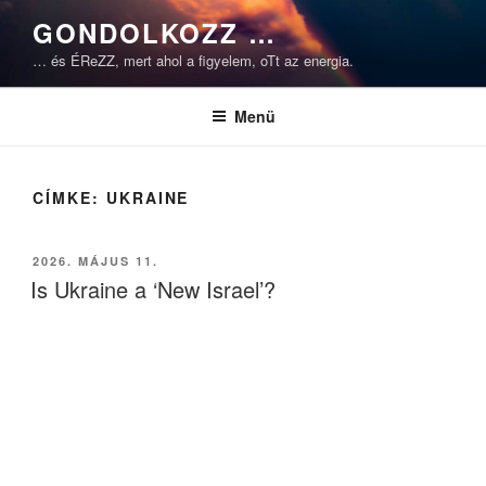
Tartalomhoz
GONDOLKOZZ …
… és ÉReZZ, mert ahol a figyelem, oTt az energia.
Menü
CÍMKE:
UKRAINE
BEKÜLDVE:
2026. MÁJUS 11.
Is Ukraine a ‘New Israel’?