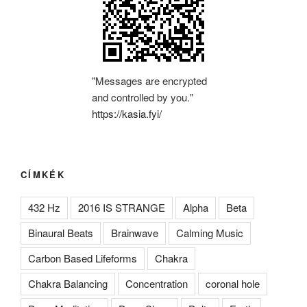
"Messages are encrypted
and controlled by you."
https://kasia.fyi/
CÍMKÉK
432 Hz
2016 IS STRANGE
Alpha
Beta
Binaural Beats
Brainwave
Calming Music
Carbon Based Lifeforms
Chakra
Chakra Balancing
Concentration
coronal hole