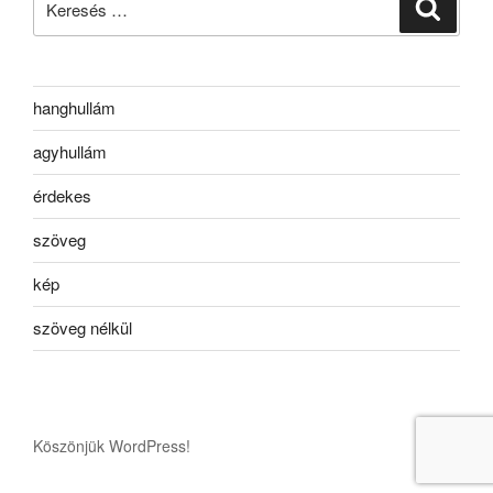
Keresé
a
következő
kifejezésre:
hanghullám
agyhullám
érdekes
szöveg
kép
szöveg nélkül
Köszönjük WordPress!