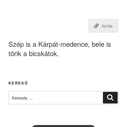
forrás
Szép is a Kárpát-medence, bele is
törik a bicskátok.
KERESŐ
Keresés
Keresé
a
következő
kifejezésre: