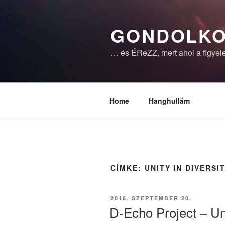
Tartalomhoz
GONDOLKO
… és ÉReZZ, mert ahol a figyele
Home
Hanghullám
CÍMKE:
UNITY IN DIVERSI
BEKÜLDVE:
2016. SZEPTEMBER 20.
D-Echo Project – Uni