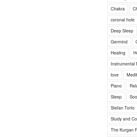
Chakra
Ch
coronal hole
Deep Sleep
Germind
Healing
H
Instrumental
love
Medit
Piano
Rel
Sleep
Soo
Stefan Torto
Study and Co
The Kurgan R