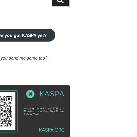
ve you got KASPA yet?
l you send me some too?