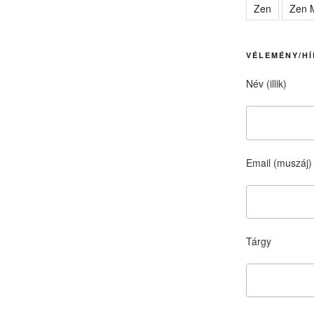
Zen
Zen M
VÉLEMÉNY/HÍ
Név (illik)
Email (muszáj)
Tárgy