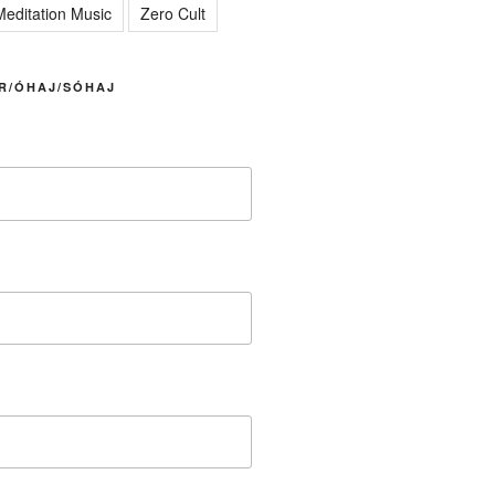
editation Music
Zero Cult
R/ÓHAJ/SÓHAJ