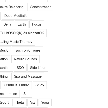
akra Balancing
Concentration
Deep Meditation
Delta
Earth
Focus
GYILKOSOK(K) és áldozatOK
ealing Music Therapy
 Music
Isochronic Tones
ation
Nature Sounds
axation
SDO
Side Liner
thing
Spa and Massage
Stimulus Timbre
Study
ncentration
Sun
eport
Theta
Víz
Yoga