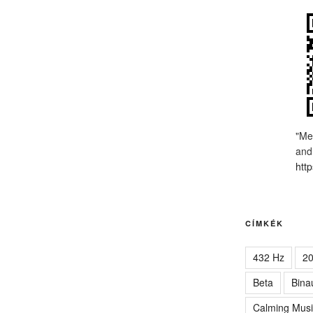
"Me
and
http
CÍMKÉK
432 Hz
2
Beta
Bina
Calming Musi