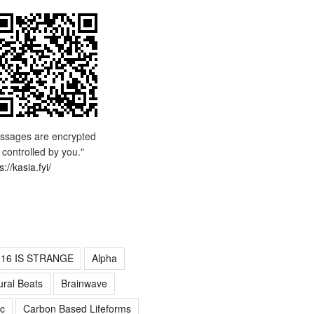
ssages are encrypted
 controlled by you."
s://kasia.fyi/
016 IS STRANGE
Alpha
ural Beats
Brainwave
c
Carbon Based Lifeforms