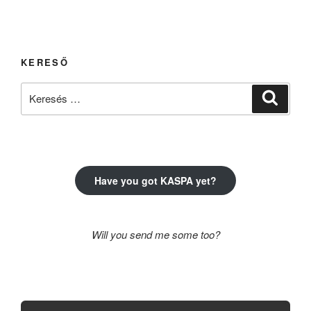
KERESŐ
Keresés
Keresé
a
következő
kifejezésre:
Have you got KASPA yet?
Will you send me some too?