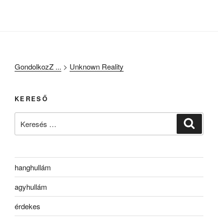
GondolkozZ ...
>
Unknown Reality
KERESŐ
Keresés
Keresé
a
következő
kifejezésre:
hanghullám
agyhullám
érdekes