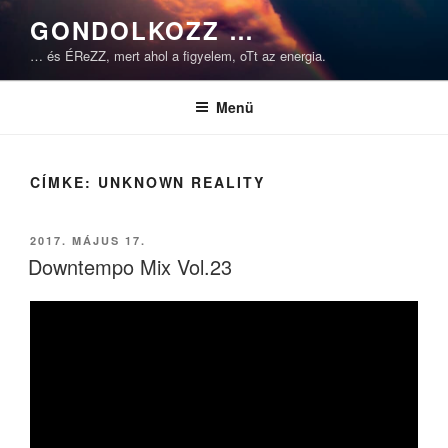
Tartalomhoz
GONDOLKOZZ …
… és ÉReZZ, mert ahol a figyelem, oTt az energia.
Menü
CÍMKE:
UNKNOWN REALITY
BEKÜLDVE:
2017. MÁJUS 17.
Downtempo Mix Vol.23