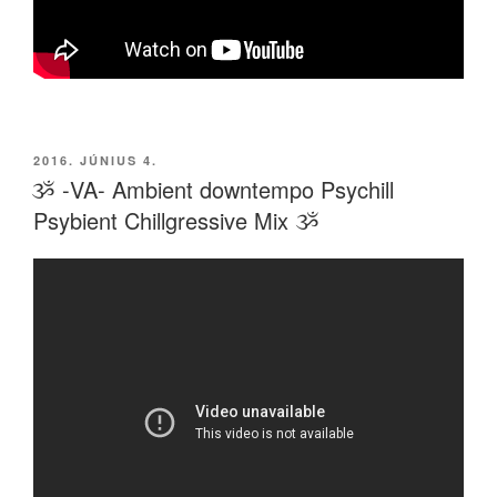
BEKÜLDVE:
2016. JÚNIUS 4.
ૐ -VA- Ambient downtempo Psychill
Psybient Chillgressive Mix ૐ