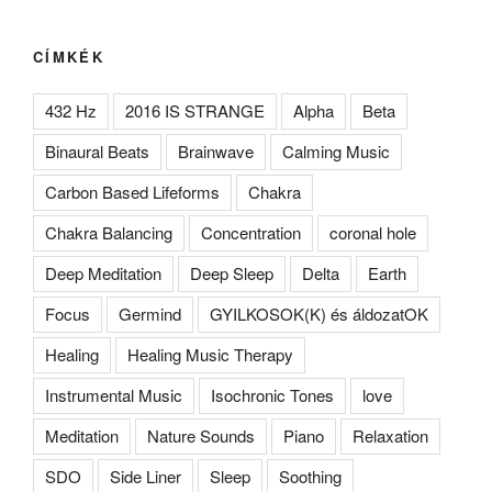
CÍMKÉK
432 Hz
2016 IS STRANGE
Alpha
Beta
Binaural Beats
Brainwave
Calming Music
Carbon Based Lifeforms
Chakra
Chakra Balancing
Concentration
coronal hole
Deep Meditation
Deep Sleep
Delta
Earth
Focus
Germind
GYILKOSOK(K) és áldozatOK
Healing
Healing Music Therapy
Instrumental Music
Isochronic Tones
love
Meditation
Nature Sounds
Piano
Relaxation
SDO
Side Liner
Sleep
Soothing