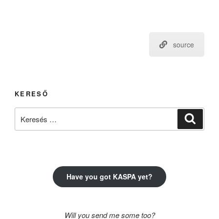
source
KERESŐ
Keresés
Keresé
a
következő
kifejezésre:
Have you got KASPA yet?
Will you send me some too?