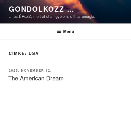
Tartalomhoz
GONDOLKOZZ …
… és ÉReZZ, mert ahol a figyelem, oTt az energia.
Menü
CÍMKE:
USA
BEKÜLDVE:
2025. NOVEMBER 12.
The American Dream