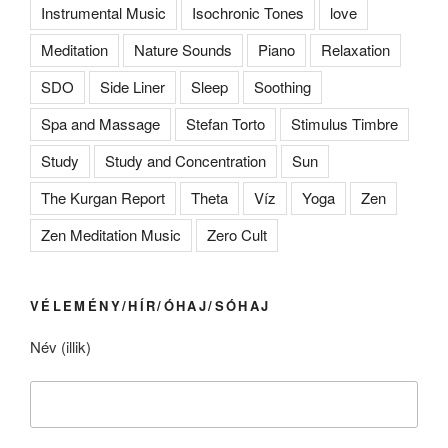
Instrumental Music
Isochronic Tones
love
Meditation
Nature Sounds
Piano
Relaxation
SDO
Side Liner
Sleep
Soothing
Spa and Massage
Stefan Torto
Stimulus Timbre
Study
Study and Concentration
Sun
The Kurgan Report
Theta
Víz
Yoga
Zen
Zen Meditation Music
Zero Cult
VÉLEMÉNY/HÍR/ÓHAJ/SÓHAJ
Név (illik)