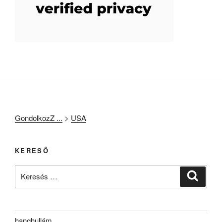
GondolkozZ ...
>
USA
KERESŐ
Keresés
Keresé
a
következő
kifejezésre:
hanghullám