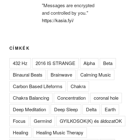
"Messages are encrypted
and controlled by you."
https://kasia.fyi/
CÍMKÉK
432 Hz
2016 IS STRANGE
Alpha
Beta
Binaural Beats
Brainwave
Calming Music
Carbon Based Lifeforms
Chakra
Chakra Balancing
Concentration
coronal hole
Deep Meditation
Deep Sleep
Delta
Earth
Focus
Germind
GYILKOSOK(K) és áldozatOK
Healing
Healing Music Therapy