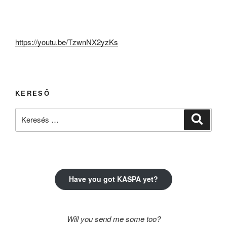
https://youtu.be/TzwnNX2yzKs
KERESŐ
Keresés
Keresé
a
következő
kifejezésre:
Have you got KASPA yet?
Will you send me some too?