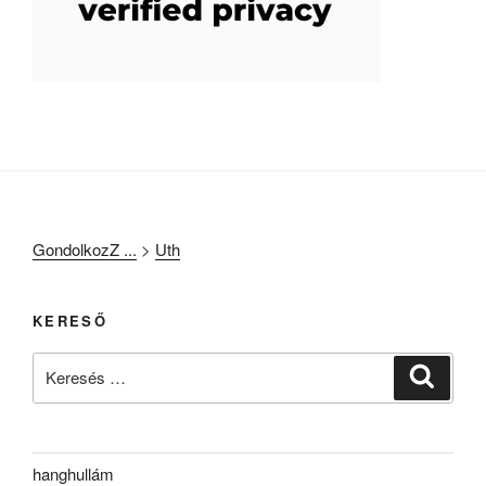
GondolkozZ ...
>
Uth
KERESŐ
Keresés
Keresé
a
következő
kifejezésre:
hanghullám