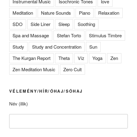
Instrumental Music
Isochronic Tones
love
Meditation
Nature Sounds
Piano
Relaxation
SDO
Side Liner
Sleep
Soothing
Spa and Massage
Stefan Torto
Stimulus Timbre
Study
Study and Concentration
Sun
The Kurgan Report
Theta
Víz
Yoga
Zen
Zen Meditation Music
Zero Cult
VÉLEMÉNY/HÍR/ÓHAJ/SÓHAJ
Név (illik)