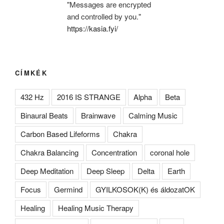
"Messages are encrypted
and controlled by you."
https://kasia.fyi/
CÍMKÉK
432 Hz
2016 IS STRANGE
Alpha
Beta
Binaural Beats
Brainwave
Calming Music
Carbon Based Lifeforms
Chakra
Chakra Balancing
Concentration
coronal hole
Deep Meditation
Deep Sleep
Delta
Earth
Focus
Germind
GYILKOSOK(K) és áldozatOK
Healing
Healing Music Therapy