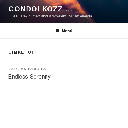
Tartalomhoz
GONDOLKOZZ …
… és ÉReZZ, mert ahol a figyelem, oTt az energia.
Menü
CÍMKE:
UTH
BEKÜLDVE:
2017. MÁRCIUS 10.
Endless Serenity