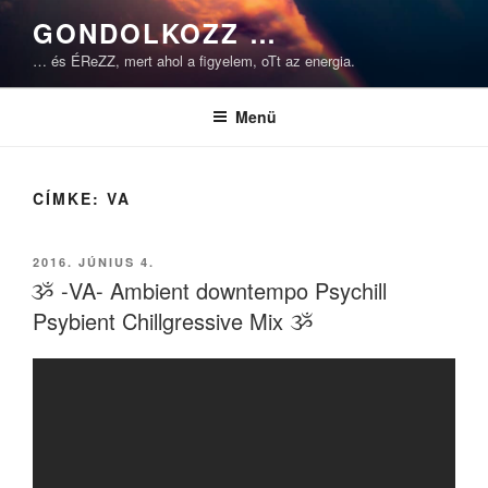
Tartalomhoz
GONDOLKOZZ …
… és ÉReZZ, mert ahol a figyelem, oTt az energia.
Menü
CÍMKE:
VA
BEKÜLDVE:
2016. JÚNIUS 4.
ૐ -VA- Ambient downtempo Psychill
Psybient Chillgressive Mix ૐ