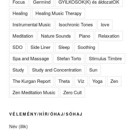
Focus
Germind
GYILKOSOK(K) és áldozatOK
Healing
Healing Music Therapy
Instrumental Music
Isochronic Tones
love
Meditation
Nature Sounds
Piano
Relaxation
SDO
Side Liner
Sleep
Soothing
Spa and Massage
Stefan Torto
Stimulus Timbre
Study
Study and Concentration
Sun
The Kurgan Report
Theta
Víz
Yoga
Zen
Zen Meditation Music
Zero Cult
VÉLEMÉNY/HÍR/ÓHAJ/SÓHAJ
Név (illik)