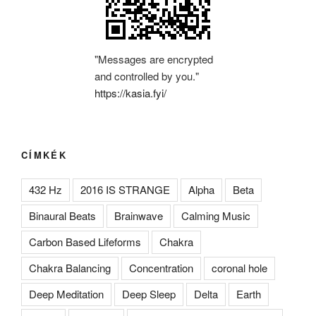
"Messages are encrypted
and controlled by you."
https://kasia.fyi/
CÍMKÉK
432 Hz
2016 IS STRANGE
Alpha
Beta
Binaural Beats
Brainwave
Calming Music
Carbon Based Lifeforms
Chakra
Chakra Balancing
Concentration
coronal hole
Deep Meditation
Deep Sleep
Delta
Earth