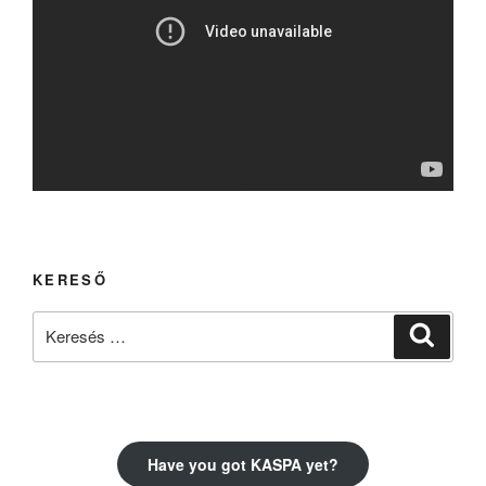
KERESŐ
Keresés
Keresé
a
következő
kifejezésre:
Have you got KASPA yet?