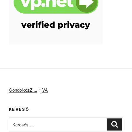
GondolkozZ ...
>
VA
KERESŐ
Keresés
Keresé
a