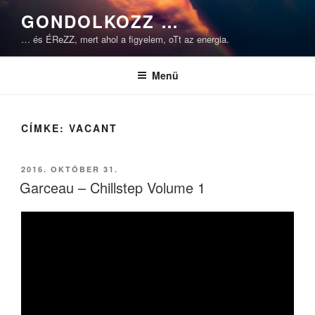
Tartalomhoz
GONDOLKOZZ …
… és ÉReZZ, mert ahol a figyelem, oTt az energia.
Menü
CÍMKE:
VACANT
BEKÜLDVE:
2016. OKTÓBER 31.
Garceau – Chillstep Volume 1