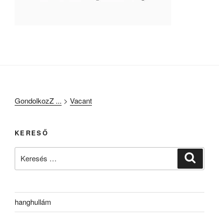
GondolkozZ ...
>
Vacant
KERESŐ
Keresés
Keresé
a
következő
kifejezésre:
hanghullám