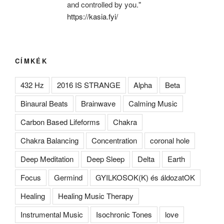
and controlled by you."
https://kasia.fyi/
CÍMKÉK
432 Hz
2016 IS STRANGE
Alpha
Beta
Binaural Beats
Brainwave
Calming Music
Carbon Based Lifeforms
Chakra
Chakra Balancing
Concentration
coronal hole
Deep Meditation
Deep Sleep
Delta
Earth
Focus
Germind
GYILKOSOK(K) és áldozatOK
Healing
Healing Music Therapy
Instrumental Music
Isochronic Tones
love