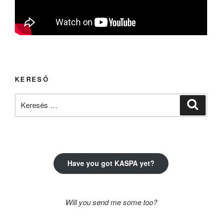
KERESŐ
Keresés
Keresé
a
következő
kifejezésre:
Have you got KASPA yet?
Will you send me some too?