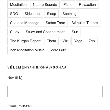
Meditation
Nature Sounds
Piano
Relaxation
SDO
Side Liner
Sleep
Soothing
Spa and Massage
Stefan Torto
Stimulus Timbre
Study
Study and Concentration
Sun
The Kurgan Report
Theta
Víz
Yoga
Zen
Zen Meditation Music
Zero Cult
VÉLEMÉNY/HÍR/ÓHAJ/SÓHAJ
Név (illik)
Email (muszáj)