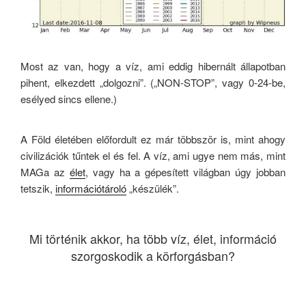
Most az van, hogy a víz, ami eddig hibernált állapotban
pihent, elkezdett „dolgozni”. („NON-STOP”, vagy 0-24-be,
esélyed sincs ellene.)
A Föld életében előfordult ez már többször is, mint ahogy
civilizációk tűntek el és fel. A víz, ami ugye nem más, mint
MAGa az
élet
, vagy ha a gépesített világban úgy jobban
tetszik,
információtároló
„készülék”.
Mi történik akkor, ha több víz, élet, információ
szorgoskodik a körforgásban?