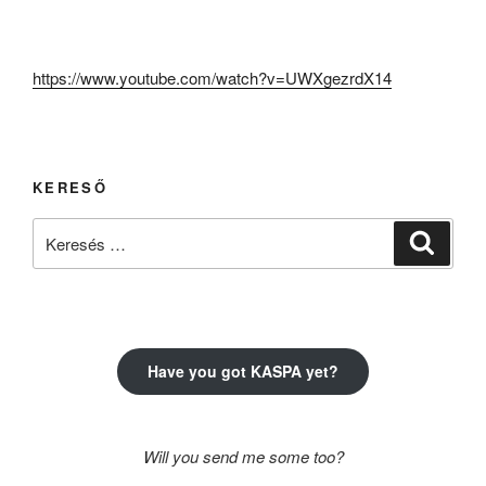
https://www.youtube.com/watch?v=UWXgezrdX14
KERESŐ
Keresés
Keresé
a
következő
kifejezésre:
Have you got KASPA yet?
Will you send me some too?