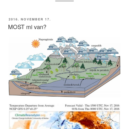
NÉZZ
FEL!””
BEKÜLDVE:
2016. NOVEMBER 17.
MOST mi van?