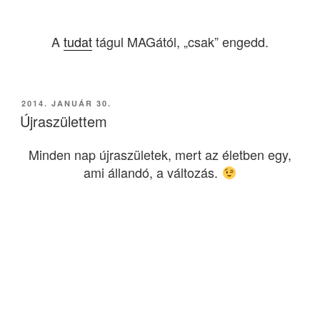
A
tudat
tágul MAGától, „csak” engedd.
BEKÜLDVE:
2014. JANUÁR 30.
Újraszülettem
Minden nap újraszületek, mert az életben egy,
ami állandó, a változás.