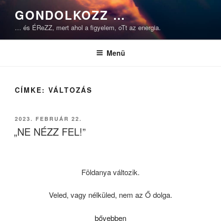
Tartalomhoz
GONDOLKOZZ …
… és ÉReZZ, mert ahol a figyelem, oTt az energia.
Menü
CÍMKE:
VÁLTOZÁS
BEKÜLDVE:
2023. FEBRUÁR 22.
„NE NÉZZ FEL!”
Földanya változik.
Veled, vagy nélküled, nem az Ő dolga.
„„NE
bővebben