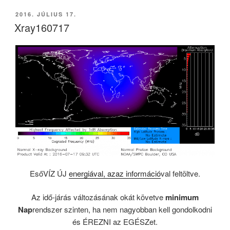
BEKÜLDVE:
2016. JÚLIUS 17.
Xray160717
EsőVÍZ ÚJ
energiával, azaz információ
val feltöltve.
Az idő-járás változásának okát követve
minimum
Nap
rendszer szinten, ha nem nagyobban kell gondolkodni
és ÉREZNI az EGÉSZet.