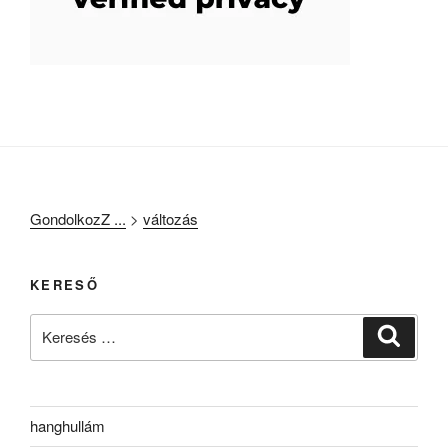
GondolkozZ ...
>
változás
KERESŐ
Keresés
Keresé
a
következő
kifejezésre:
hanghullám