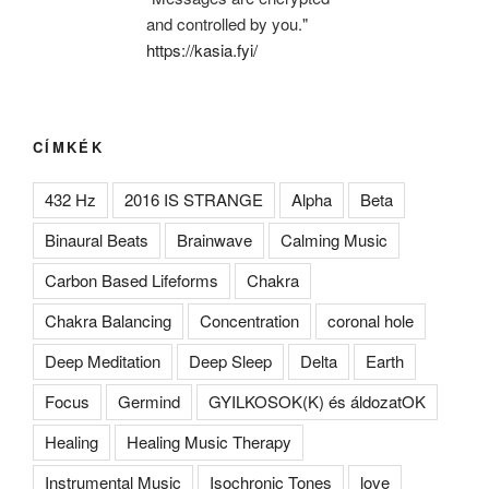
and controlled by you."
https://kasia.fyi/
CÍMKÉK
432 Hz
2016 IS STRANGE
Alpha
Beta
Binaural Beats
Brainwave
Calming Music
Carbon Based Lifeforms
Chakra
Chakra Balancing
Concentration
coronal hole
Deep Meditation
Deep Sleep
Delta
Earth
Focus
Germind
GYILKOSOK(K) és áldozatOK
Healing
Healing Music Therapy
Instrumental Music
Isochronic Tones
love