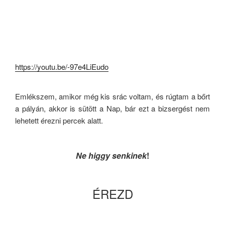
https://youtu.be/-97e4LiEudo
Emlékszem, amikor még kis srác voltam, és rúgtam a bőrt
a pályán, akkor is sütött a Nap, bár ezt a bizsergést nem
lehetett érezni percek alatt.
Ne higgy senkinek
!
ÉREZD