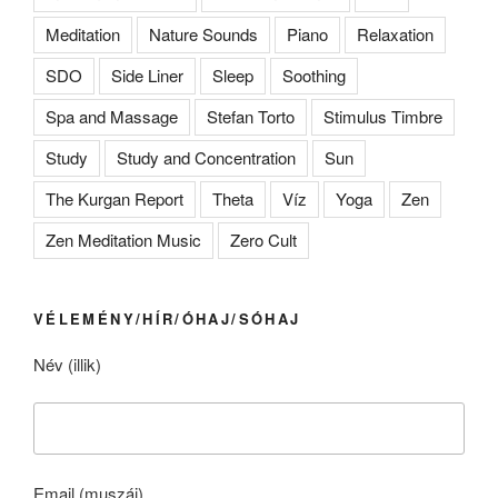
Meditation
Nature Sounds
Piano
Relaxation
SDO
Side Liner
Sleep
Soothing
Spa and Massage
Stefan Torto
Stimulus Timbre
Study
Study and Concentration
Sun
The Kurgan Report
Theta
Víz
Yoga
Zen
Zen Meditation Music
Zero Cult
VÉLEMÉNY/HÍR/ÓHAJ/SÓHAJ
Név (illik)
Email (muszáj)