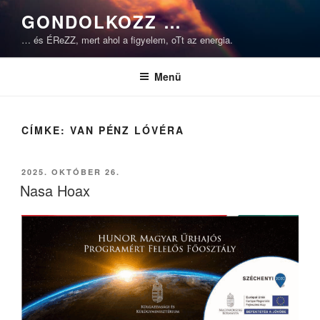
Tartalomhoz
GONDOLKOZZ …
… és ÉReZZ, mert ahol a figyelem, oTt az energia.
Menü
CÍMKE:
VAN PÉNZ LÓVÉRA
BEKÜLDVE:
2025. OKTÓBER 26.
Nasa Hoax