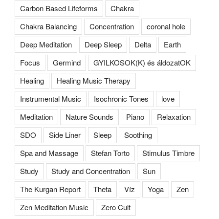
Carbon Based Lifeforms
Chakra
Chakra Balancing
Concentration
coronal hole
Deep Meditation
Deep Sleep
Delta
Earth
Focus
Germind
GYILKOSOK(K) és áldozatOK
Healing
Healing Music Therapy
Instrumental Music
Isochronic Tones
love
Meditation
Nature Sounds
Piano
Relaxation
SDO
Side Liner
Sleep
Soothing
Spa and Massage
Stefan Torto
Stimulus Timbre
Study
Study and Concentration
Sun
The Kurgan Report
Theta
Víz
Yoga
Zen
Zen Meditation Music
Zero Cult