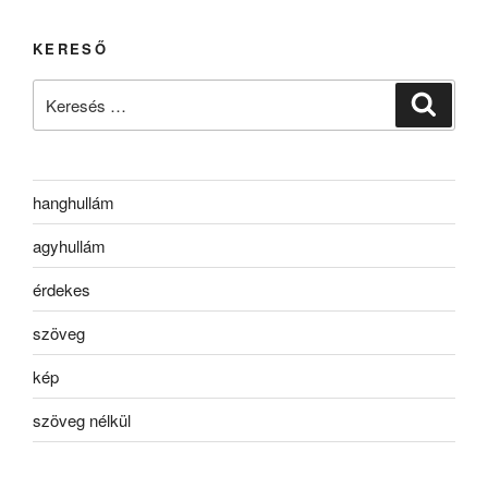
KERESŐ
Keresés
Keresé
a
következő
kifejezésre:
hanghullám
agyhullám
érdekes
szöveg
kép
szöveg nélkül