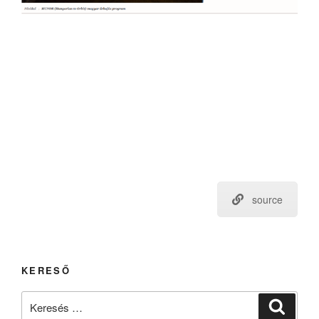
source
KERESŐ
Keresés
Keresé
a