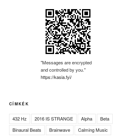
"Messages are encrypted
and controlled by you."
https://kasia.fyi/
CÍMKÉK
432 Hz
2016 IS STRANGE
Alpha
Beta
Binaural Beats
Brainwave
Calming Music