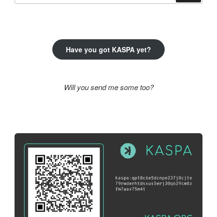
következő
kifejezésre:
Have you got KASPA yet?
Will you send me some too?