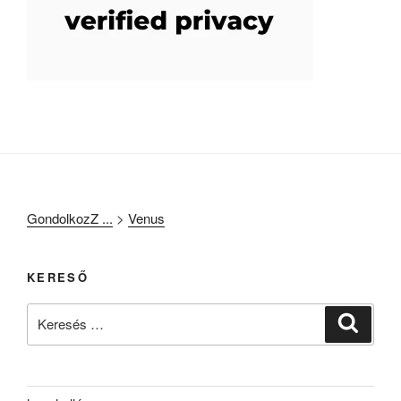
GondolkozZ ...
>
Venus
KERESŐ
Keresés
Keresé
a
következő
kifejezésre: