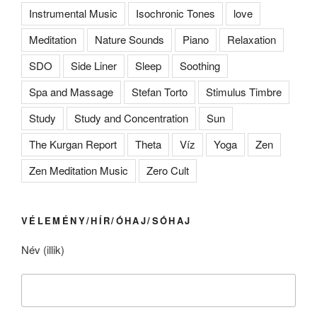
Instrumental Music
Isochronic Tones
love
Meditation
Nature Sounds
Piano
Relaxation
SDO
Side Liner
Sleep
Soothing
Spa and Massage
Stefan Torto
Stimulus Timbre
Study
Study and Concentration
Sun
The Kurgan Report
Theta
Víz
Yoga
Zen
Zen Meditation Music
Zero Cult
VÉLEMÉNY/HÍR/ÓHAJ/SÓHAJ
Név (illik)