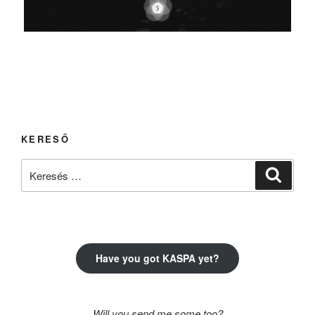
KERESŐ
Keresés
Keresé
a
következő
kifejezésre:
Have you got KASPA yet?
Will you send me some too?