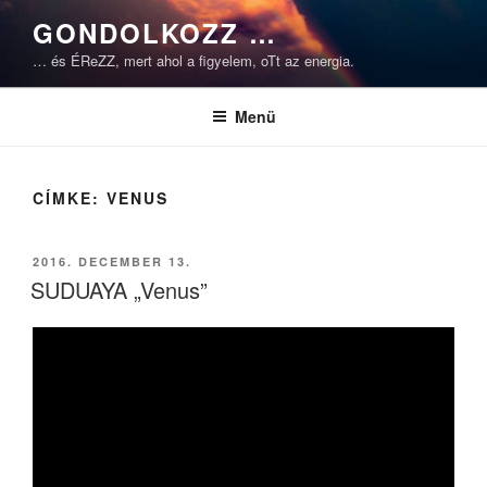
Tartalomhoz
GONDOLKOZZ …
… és ÉReZZ, mert ahol a figyelem, oTt az energia.
Menü
CÍMKE:
VENUS
BEKÜLDVE:
2016. DECEMBER 13.
SUDUAYA „Venus”