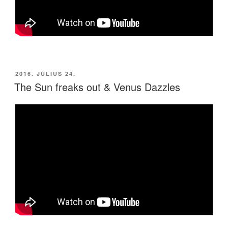
BEKÜLDVE:
2016. JÚLIUS 24.
The Sun freaks out & Venus Dazzles