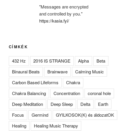
"Messages are encrypted
and controlled by you."
https://kasia.fyi/
CÍMKÉK
432 Hz
2016 IS STRANGE
Alpha
Beta
Binaural Beats
Brainwave
Calming Music
Carbon Based Lifeforms
Chakra
Chakra Balancing
Concentration
coronal hole
Deep Meditation
Deep Sleep
Delta
Earth
Focus
Germind
GYILKOSOK(K) és áldozatOK
Healing
Healing Music Therapy